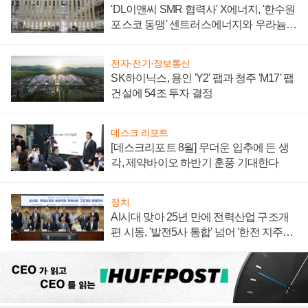
'DL이앤씨 SMR 협력사' X에너지, '한수원
포스코 동맹' 센트러스에너지와 우라늄
계약 체결
전자·전기·정보통신
SK하이닉스, 용인 'Y2' 팹과 청주 'M17' 팹
건설에 54조 투자 결정
데스크 리포트
[데스크리포트 8월] 무더운 입추에 든 생
각, 제약바이오 하반기 훈풍 기대한다
정치
AI시대 맞아 25년 만에 전력산업 구조개
편 시동, '발전5사 통합' 넘어 '한전 지주사'
재편론도