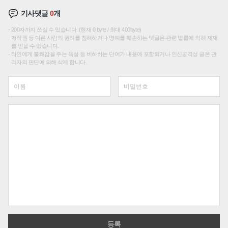
기사댓글
0
개
200자까지 쓰실 수 있습니다. (현재 0 byte / 최대 400byte)
저작권 등 다른 사람의 권리를 침해하거나 명예를 훼손하는 댓글은 관련 법률에 의해 제재
를 받을 수 있습니다.
타인에게 불쾌감을 주는 욕설 등 비하하는 단어가 내용에 포함되거나 인신공격성 글은 관
리자의 판단에 의해 삭제 합니다.