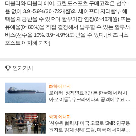
티볼리와 티볼리 에어, 코란도스포츠 구매고객은 선수
율 없이 3.9~5.9%(36~72개월)의 세이프티 저리할부 혜
택을 제공받을 수 있으며 할부기간 연장(6~48개월) 또는
유예율(0~80%)을 직접 결정해서 납부할 수 있는 할부서
비스(선수율 10%, 3.9~4.9%)도 받을 수 있다. [비즈니스
포스트 이지혜 기자]
인기기사
화학·에너지
로이터 "정제연료 3만 톤 한국에서 러시
아로 이동", 우크라이나의 공격에 수요 늘
어
화학·에너지
'한수원 협력사' 미국 오클로 SMR 연구용
원자로 '임계 상태' 도달, 미국 에너지부