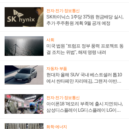
"중요한 이정표"
전자·전기·정보통신
SK하이닉스 1주당 375원 현금배당 실시,
추가 주주환원 계획 9월 공개 예정
사회
미국 법원 "트럼프 정부 풍력 프로젝트 동
결 조치는 위법", 해제 명령 내려
자동차·부품
현대차 올해 SUV 국내 베스트셀러 톱10
에서 싼타페만 자리매김, 그랜저·아반떼
'세단 쌍끌이'로 내수 방어
전자·전기·정보통신
아이폰18 '메모리 부족'에 출시 지연되나,
삼성디스플레이 LG디스플레이 LG이노
텍 '탈애플' 수익 다각화 속도
화학·에너지