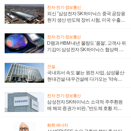
전자·전기·정보통신
외신 "삼성전자 SK하이닉스 중국 공장용
현지 생산 반도체 장비 시험, 미국 수출통
제 대비"
전자·전기·정보통신
D램과 HBM 내년 물량도 '품절', 고객사 위
기감이 삼성전자 SK하이닉스 협상력 더
키워
건설
국내외서 속도 붙는 원전 사업, 삼성물산·
현대건설·대우건설에 다가오는 '약속의
시간'
전자·전기·정보통신
삼성전자 SK하이닉스 소극적 주주환원
에 해외 증권가 비판, "반도체 호황 지속
성 의문"
화학·에너지