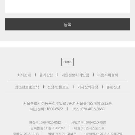
PC버전
회사소개
윤리강령
개인정보처리방침
이용자위원회
청소년보호정책
정정·반론보도
기사심의규정
불편신고
서울특별시 성동구 성수일로 39-34 서울숲더스페이스 12층
대표전화 : 1800-6522
팩스 : 070-4015-8658
편집국 : 070-4010-8512
사업본부 : 070-4010-7078
등록번호 : 서울 아 02897
제호 : 비즈니스포스트
등록일: 2013.11.13
발행·편집인 : 강석운
발행일자: 2013년 12월 2일