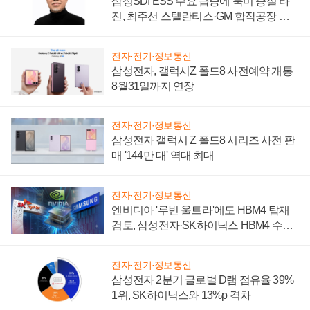
삼성SDI ESS 수요 급증에 북미 증설 타
진, 최주선 스텔란티스·GM 합작공장 건
설 재추진하나
전자·전기·정보통신
삼성전자, 갤럭시Z 폴드8 사전예약 개통
8월31일까지 연장
전자·전기·정보통신
삼성전자 갤럭시 Z 폴드8 시리즈 사전 판
매 '144만 대' 역대 최대
전자·전기·정보통신
엔비디아 '루빈 울트라'에도 HBM4 탑재
검토, 삼성전자·SK하이닉스 HBM4 수율
에 주도권 갈린다
전자·전기·정보통신
삼성전자 2분기 글로벌 D램 점유율 39%
1위, SK하이닉스와 13%p 격차