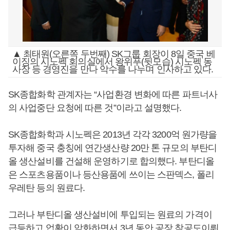
▲ 최태원(오른쪽 두번째) SK그룹 회장이 8일 중국 베
이징의 시노펙 회의실에서 왕위푸(뒷모습) 시노펙 동
사장 등 경영진을 만나 악수를 나누며 인사하고 있다.
SK종합화학 관계자는 “사업환경 변화에 따른 파트너사
의 사업중단 요청에 따른 것”이라고 설명했다.
SK종합화학과 시노펙은 2013년 각각 3200억 원가량을
투자해 중국 충칭에 연간생산량 20만 톤 규모의 부탄디
올 생산설비를 건설해 운영하기로 합의했다. 부탄디올
은 스포츠용품이나 등산용품에 쓰이는 스판덱스, 폴리
우레탄 등의 원료다.
그러나 부탄디올 생산설비에 투입되는 원료의 가격이
급등하고 업황이 악화하면서 3년 동안 공장 착공도이뤄