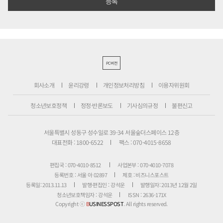
PC버전
회사소개
윤리강령
개인정보처리방침
이용자위원회
청소년보호정책
정정·반론보도
기사심의규정
불편신고
서울특별시 성동구 성수일로 39-34 서울숲더스페이스 12층
대표전화 : 1800-6522
팩스 : 070-4015-8658
편집국 : 070-4010-8512
사업본부 : 070-4010-7078
등록번호 : 서울 아 02897
제호 : 비즈니스포스트
등록일: 2013.11.13
발행·편집인 : 강석운
발행일자: 2013년 12월 2일
청소년보호책임자 : 강석운
ISSN : 2636-171X
Copyright ⓒ
B
USINESSPOST
. All rights reserved.