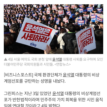
▲ 4일 서울 여의도 국회 본청 앞에
윤석열
대통령 사퇴를 요구하며 모인
더불어민주당 국회의원들과 시민들. <연합뉴스>
[비즈니스포스트] 국제 환경단체가
윤석열
대통령의 비상
계엄선포를 규탄하는 성명을 내놨다.
그린피스는 지난 3일 있었던
윤석열
대통령의 비상계엄선
포가 반헌법적이라며 민주주의 가치 회복을 위한 시민 움직
임에 연대할 것이라고 4일 밝혔다.