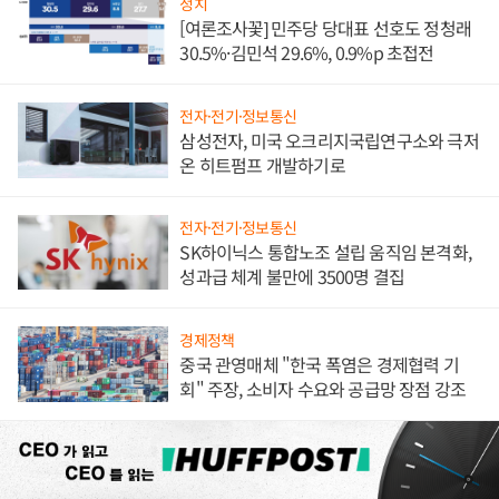
정치
[여론조사꽃] 민주당 당대표 선호도 정청래
30.5%·김민석 29.6%, 0.9%p 초접전
전자·전기·정보통신
삼성전자, 미국 오크리지국립연구소와 극저
온 히트펌프 개발하기로
전자·전기·정보통신
SK하이닉스 통합노조 설립 움직임 본격화,
성과급 체계 불만에 3500명 결집
경제정책
중국 관영매체 "한국 폭염은 경제협력 기
회" 주장, 소비자 수요와 공급망 장점 강조