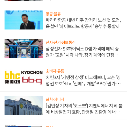
목
항공·물류
파라타항공 내년 미주 장거리 노선 첫 도전,
윤철민 '하이브리드 항공사' 승부수 통할까
전자·전기·정보통신
삼성전자 SK하이닉스 D램 가격에 해외 증
권가 '고점' 시각 나와, 장기 계약에 단점 부
각
소비자·유통
치킨3사 '가맹점 상생' 비교해보니, 교촌 '영
업권 보호'·bhc '신메뉴 개발'·BBQ '원가 부
담'
화학·에너지
[김민정 기자의 '코스뽀'] 지엔씨에너지 AI 붐
에 비상발전기 호황, 안병철 친환경 에너지
발전전문기업 향한다