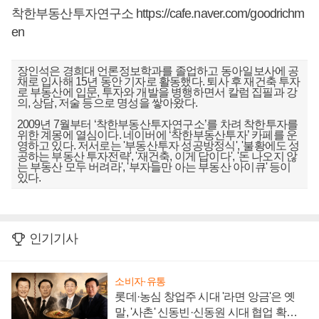
착한부동산투자연구소
https://cafe.naver.com/goodrichm
en
장인석은 경희대 언론정보학과를 졸업하고 동아일보사에 공
채로 입사해 15년 동안 기자로 활동했다. 퇴사 후 재건축 투자
로 부동산에 입문, 투자와 개발을 병행하면서 칼럼 집필과 강
의, 상담, 저술 등으로 명성을 쌓아왔다.
2009년 7월부터 ‘착한부동산투자연구소’를 차려 착한투자를
위한 계몽에 열심이다. 네이버에 ‘착한부동산투자’ 카페를 운
영하고 있다. 저서로는 '부동산투자 성공방정식', '불황에도 성
공하는 부동산 투자전략', '재건축, 이게 답이다', '돈 나오지 않
는 부동산 모두 버려라', '부자들만 아는 부동산 아이큐' 등이
있다.
인기기사
소비자·유통
롯데·농심 창업주 시대 '라면 앙금'은 옛
말, '사촌' 신동빈·신동원 시대 협업 확대