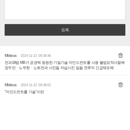
Mbtious
2024-11-22 08:38:46
전과18범 MB가 공권력 동원한 기밀기술 마인드컨트롤 사용 불법표적사찰해
정두언ㆍ노무현ㆍ노회찬과 시민들 자살시킨 일들 연루자 긴급체포해
Mbtious
2024-11-22 08:38:02
"마인드컨트롤 기술"이란