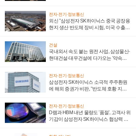
일로
전자·전기·정보통신
외신 "삼성전자 SK하이닉스 중국 공장용
현지 생산 반도체 장비 시험, 미국 수출통
제 대비"
건설
국내외서 속도 붙는 원전 사업, 삼성물산·
현대건설·대우건설에 다가오는 '약속의
시간'
전자·전기·정보통신
삼성전자 SK하이닉스 소극적 주주환원
에 해외 증권가 비판, "반도체 호황 지속
성 의문"
전자·전기·정보통신
D램과 HBM 내년 물량도 '품절', 고객사 위
기감이 삼성전자 SK하이닉스 협상력 더
키워