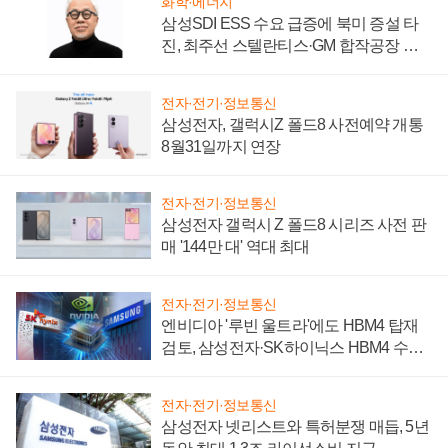
화학·에너지
삼성SDI ESS 수요 급증에 북미 증설 타
진, 최주선 스텔란티스·GM 합작공장 건
설 재추진하나
전자·전기·정보통신
삼성전자, 갤럭시Z 폴드8 사전예약 개통
8월31일까지 연장
전자·전기·정보통신
삼성전자 갤럭시 Z 폴드8 시리즈 사전 판
매 '144만 대' 역대 최대
전자·전기·정보통신
엔비디아 '루빈 울트라'에도 HBM4 탑재
검토, 삼성전자·SK하이닉스 HBM4 수율
에 주도권 갈린다
전자·전기·정보통신
삼성전자 넷리스트와 특허분쟁 매듭, 5년