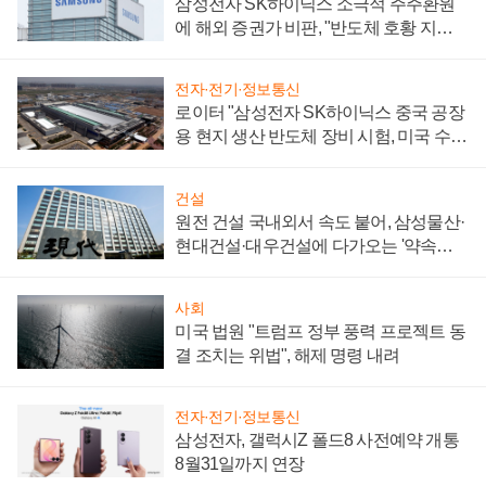
삼성전자 SK하이닉스 소극적 주주환원
에 해외 증권가 비판, "반도체 호황 지속
성 의문"
전자·전기·정보통신
로이터 "삼성전자 SK하이닉스 중국 공장
용 현지 생산 반도체 장비 시험, 미국 수출
통제 대비"
건설
원전 건설 국내외서 속도 붙어, 삼성물산·
현대건설·대우건설에 다가오는 '약속의
시간'
사회
미국 법원 "트럼프 정부 풍력 프로젝트 동
결 조치는 위법", 해제 명령 내려
전자·전기·정보통신
삼성전자, 갤럭시Z 폴드8 사전예약 개통
8월31일까지 연장