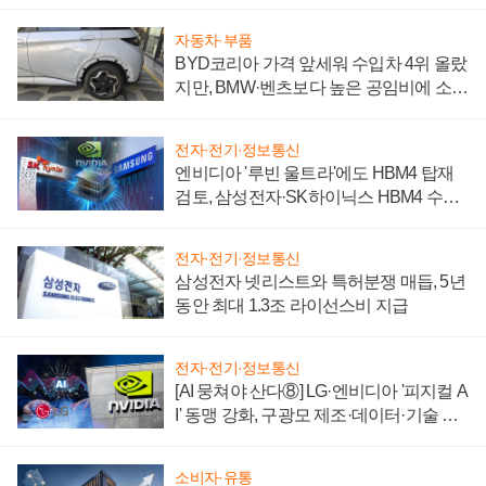
자동차·부품
BYD코리아 가격 앞세워 수입차 4위 올랐
지만, BMW·벤츠보다 높은 공임비에 소비
자 불만 폭발
전자·전기·정보통신
엔비디아 '루빈 울트라'에도 HBM4 탑재
검토, 삼성전자·SK하이닉스 HBM4 수율
에 주도권 갈린다
전자·전기·정보통신
삼성전자 넷리스트와 특허분쟁 매듭, 5년
동안 최대 1.3조 라이선스비 지급
전자·전기·정보통신
[AI 뭉쳐야 산다⑧] LG·엔비디아 '피지컬 A
I' 동맹 강화, 구광모 제조·데이터·기술 결
집해 종합 로보틱스 기업으로
소비자·유통