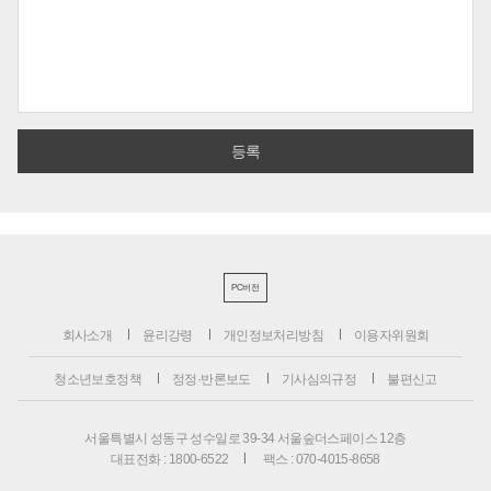
PC버전
회사소개
윤리강령
개인정보처리방침
이용자위원회
청소년보호정책
정정·반론보도
기사심의규정
불편신고
서울특별시 성동구 성수일로 39-34 서울숲더스페이스 12층
대표전화 : 1800-6522
팩스 : 070-4015-8658