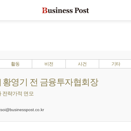
활동
비전
사건
기타
s ?] 황영기 전 금융투자협회장
 전략가적 면모
oi@businesspost.co.kr