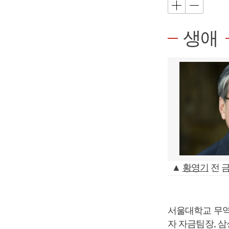
생애
▲
황영기
전 
서울대학교 무역
자 자금팀장, 