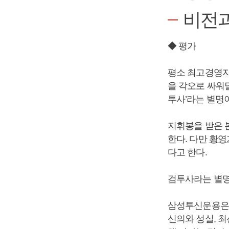
비전과
◆ 평가
평소 최고경영자
을 각오로 싸워
투사’라는 별명이
지휘봉을 받은 
한다. 다만
황영
다고 한다.
검투사라는 별명
삼성투신운용
신의와 성실, 