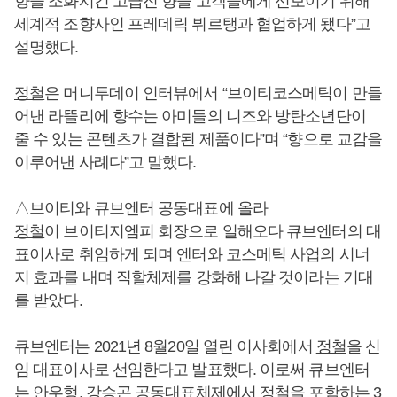
향을 조화시킨 고급진 향을 고객들에게 선보이기 위해
세계적 조향사인 프레데릭 뷔르탱과 협업하게 됐다”고
설명했다.
정철
은 머니투데이 인터뷰에서 “브이티코스메틱이 만들
어낸 라뜰리에 향수는 아미들의 니즈와 방탄소년단이
줄 수 있는 콘텐츠가 결합된 제품이다”며 “향으로 교감을
이루어낸 사례다”고 말했다.
△브이티와 큐브엔터 공동대표에 올라
정철
이 브이티지엠피 회장으로 일해오다 큐브엔터의 대
표이사로 취임하게 되며 엔터와 코스메틱 사업의 시너
지 효과를 내며 직할체제를 강화해 나갈 것이라는 기대
를 받았다.
큐브엔터는 2021년 8월20일 열린 이사회에서
정철
을 신
임 대표이사로 선임한다고 발표했다. 이로써 큐브엔터
는 안우형, 강승곤 공동대표체제에서
정철
을 포함하는 3