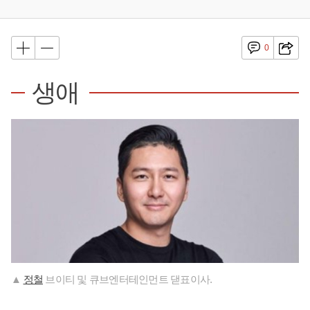
0
생애
▲
정철
브이티 및 큐브엔터테인먼트 댇표이사.