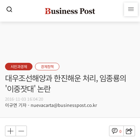
시민과경제
경제정책
대우조선해양과 한진해운 처리, 임종룡의
'이중잣대' 논란
2016-11-03 16:04:20
이규연 기자 - nuevacarta@businesspost.co.kr
0