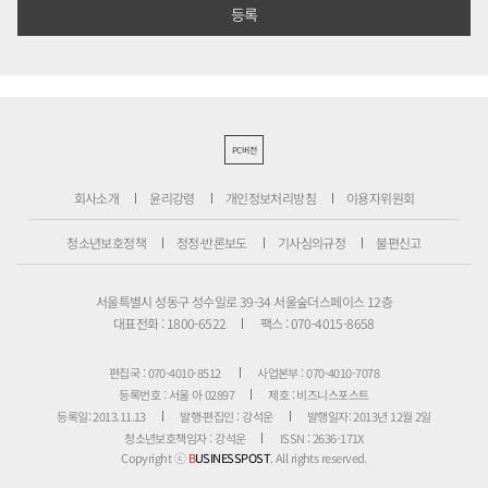
PC버전
회사소개
윤리강령
개인정보처리방침
이용자위원회
청소년보호정책
정정·반론보도
기사심의규정
불편신고
서울특별시 성동구 성수일로 39-34 서울숲더스페이스 12층
대표전화 : 1800-6522
팩스 : 070-4015-8658
편집국 : 070-4010-8512
사업본부 : 070-4010-7078
등록번호 : 서울 아 02897
제호 : 비즈니스포스트
등록일: 2013.11.13
발행·편집인 : 강석운
발행일자: 2013년 12월 2일
청소년보호책임자 : 강석운
ISSN : 2636-171X
Copyright ⓒ
B
USINESSPOST
. All rights reserved.