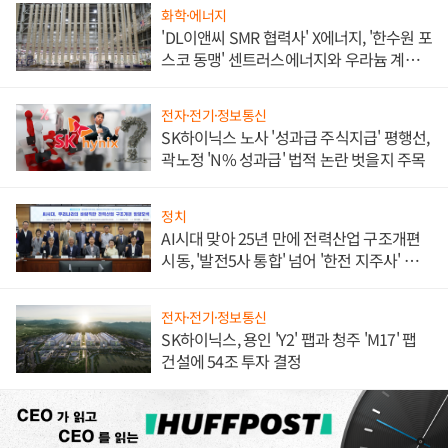
화학·에너지
'DL이앤씨 SMR 협력사' X에너지, '한수원 포
스코 동맹' 센트러스에너지와 우라늄 계약
체결
전자·전기·정보통신
SK하이닉스 노사 '성과급 주식지급' 평행선,
곽노정 'N% 성과급' 법적 논란 벗을지 주목
정치
AI시대 맞아 25년 만에 전력산업 구조개편
시동, '발전5사 통합' 넘어 '한전 지주사' 재편
론도
전자·전기·정보통신
SK하이닉스, 용인 'Y2' 팹과 청주 'M17' 팹
건설에 54조 투자 결정