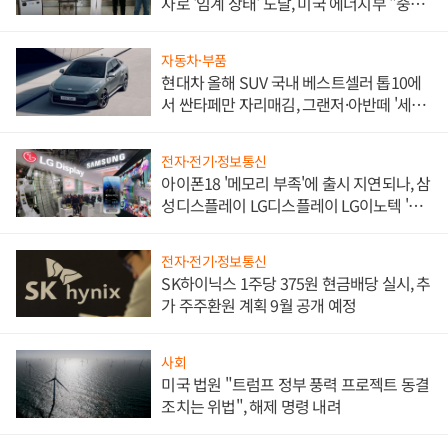
자로 '임계 상태' 도달, 미국 에너지부 "중요
한 이정표"
자동차·부품
현대차 올해 SUV 국내 베스트셀러 톱10에
서 싼타페만 자리매김, 그랜저·아반떼 '세단
쌍끌이'로 내수 방어
전자·전기·정보통신
아이폰18 '메모리 부족'에 출시 지연되나, 삼
성디스플레이 LG디스플레이 LG이노텍 '탈
애플' 수익 다각화 속도
전자·전기·정보통신
SK하이닉스 1주당 375원 현금배당 실시, 추
가 주주환원 계획 9월 공개 예정
사회
미국 법원 "트럼프 정부 풍력 프로젝트 동결
조치는 위법", 해제 명령 내려