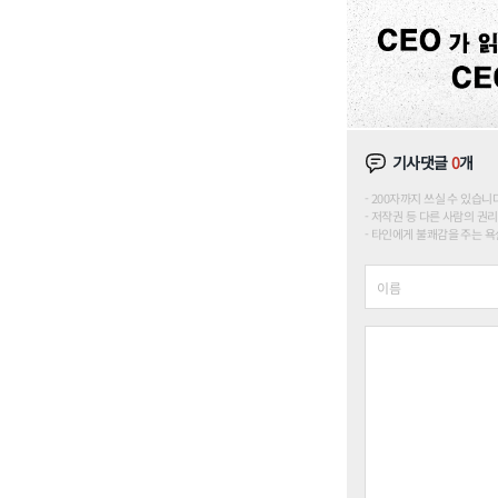
기사댓글
0
개
200자까지 쓰실 수 있습니다. (
저작권 등 다른 사람의 권리
타인에게 불쾌감을 주는 욕설