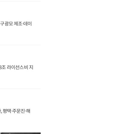
화, 구광모 제조·데이
.3조 라이선스비 지
, 평택·주문진·해