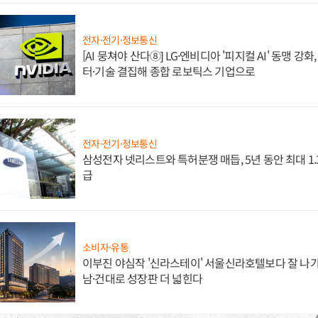
전자·전기·정보통신
[AI 뭉쳐야 산다⑧] LG·엔비디아 '피지컬 AI' 동맹 강
터·기술 결집해 종합 로보틱스 기업으로
전자·전기·정보통신
삼성전자 넷리스트와 특허분쟁 매듭, 5년 동안 최대 1
급
소비자·유통
이부진 야심작 '신라스테이' 서울신라호텔보다 잘 나가
남·건대로 성장판 더 넓힌다