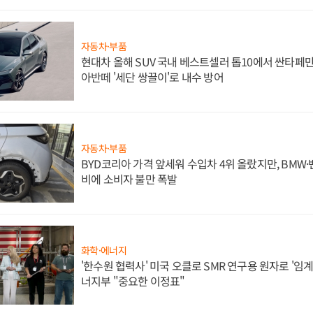
자동차·부품
현대차 올해 SUV 국내 베스트셀러 톱10에서 싼타페만
아반떼 '세단 쌍끌이'로 내수 방어
자동차·부품
BYD코리아 가격 앞세워 수입차 4위 올랐지만, BMW
비에 소비자 불만 폭발
화학·에너지
'한수원 협력사' 미국 오클로 SMR 연구용 원자로 '임계 
너지부 "중요한 이정표"