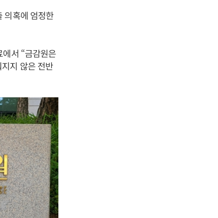
출 의혹에 엄정한
료에서 “금감원은
뤄지지 않은 전반