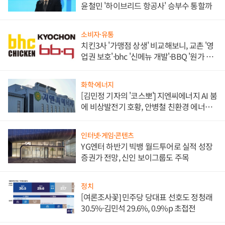
윤철민 '하이브리드 항공사' 승부수 통할까
소비자·유통
치킨3사 '가맹점 상생' 비교해보니, 교촌 '영
업권 보호'·bhc '신메뉴 개발'·BBQ '원가 부
담'
화학·에너지
[김민정 기자의 '코스뽀'] 지엔씨에너지 AI 붐
에 비상발전기 호황, 안병철 친환경 에너지
발전전문기업 향한다
인터넷·게임·콘텐츠
YG엔터 하반기 빅뱅 월드투어로 실적 성장
증권가 전망, 신인 보이그룹도 주목
정치
[여론조사꽃] 민주당 당대표 선호도 정청래
30.5%·김민석 29.6%, 0.9%p 초접전