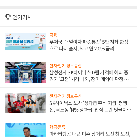
인기기사
금융
우체국 '매일이자 파킹통장' 5만 계좌 한정
으로 다시 출시, 최고 연 2.0% 금리
전자·전기·정보통신
삼성전자 SK하이닉스 D램 가격에 해외 증
권가 '고점' 시각 나와, 장기 계약에 단점 부
각
전자·전기·정보통신
SK하이닉스 노사 '성과급 주식 지급' 평행
선, 곽노정 'N% 성과급' 법적 논란 벗을지 주
목
항공·물류
파라타항공 내년 미주 장거리 노선 첫 도전,