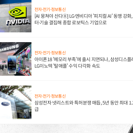
전자·전기·정보통신
[AI 뭉쳐야 산다⑧] LG·엔비디아 '피지컬 AI' 동맹 강
터·기술 결집해 종합 로보틱스 기업으로
전자·전기·정보통신
아이폰18 '메모리 부족'에 출시 지연되나, 삼성디스
LG이노텍 '탈애플' 수익 다각화 속도
전자·전기·정보통신
삼성전자 넷리스트와 특허분쟁 매듭, 5년 동안 최대 1
급