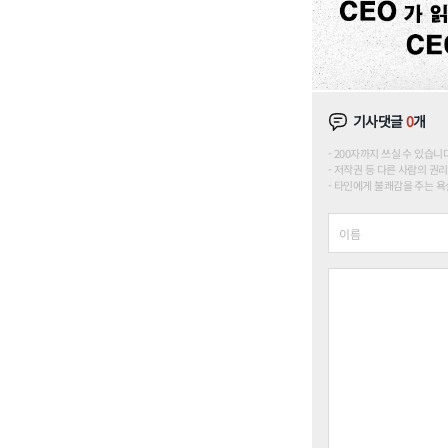
기사댓글
0
개
200자까지 쓰실 수 있습니다. (
저작권 등 다른 사람의 권리
타인에게 불쾌감을 주는 욕설