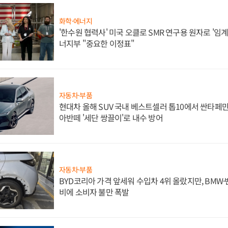
화학·에너지
'한수원 협력사' 미국 오클로 SMR 연구용 원자로 '임계 
너지부 "중요한 이정표"
자동차·부품
현대차 올해 SUV 국내 베스트셀러 톱10에서 싼타페만
아반떼 '세단 쌍끌이'로 내수 방어
자동차·부품
BYD코리아 가격 앞세워 수입차 4위 올랐지만, BMW
비에 소비자 불만 폭발