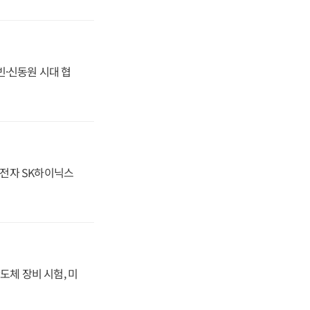
동빈·신동원 시대 협
성전자 SK하이닉스
도체 장비 시험, 미