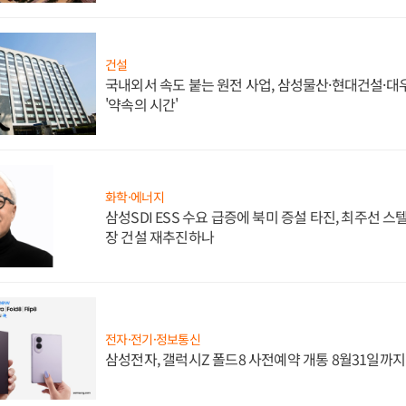
건설
국내외서 속도 붙는 원전 사업, 삼성물산·현대건설·
'약속의 시간'
화학·에너지
삼성SDI ESS 수요 급증에 북미 증설 타진, 최주선 
장 건설 재추진하나
전자·전기·정보통신
삼성전자, 갤럭시Z 폴드8 사전예약 개통 8월31일까