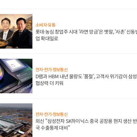
소비자·유통
롯데·농심 창업주 시대 '라면 앙금'은 옛말, '사촌' 신
업 확대일로
전자·전기·정보통신
D램과 HBM 내년 물량도 '품절', 고객사 위기감이 삼
협상력 더 키워
전자·전기·정보통신
외신 "삼성전자 SK하이닉스 중국 공장용 현지 생산 반
국 수출통제 대비"