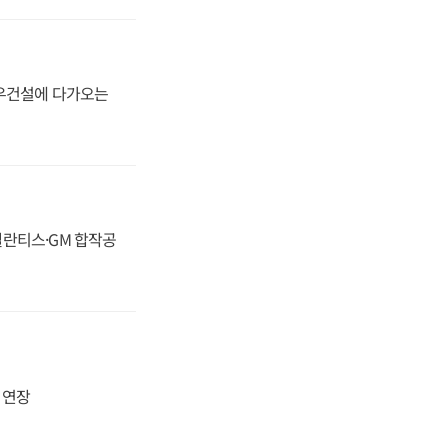
대우건설에 다가오는
스텔란티스·GM 합작공
지 연장