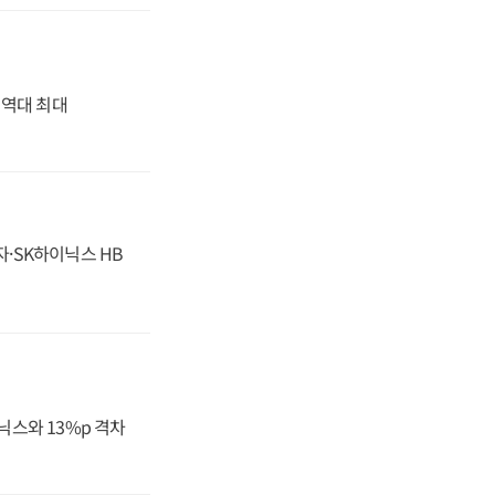
' 역대 최대
자·SK하이닉스 HB
닉스와 13%p 격차