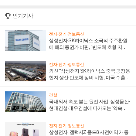
인기기사
전자·전기·정보통신
삼성전자 SK하이닉스 소극적 주주환원
에 해외 증권가 비판, "반도체 호황 지속
성 의문"
전자·전기·정보통신
외신 "삼성전자 SK하이닉스 중국 공장용
현지 생산 반도체 장비 시험, 미국 수출통
제 대비"
건설
국내외서 속도 붙는 원전 사업, 삼성물산·
현대건설·대우건설에 다가오는 '약속의
시간'
전자·전기·정보통신
삼성전자, 갤럭시Z 폴드8 사전예약 개통