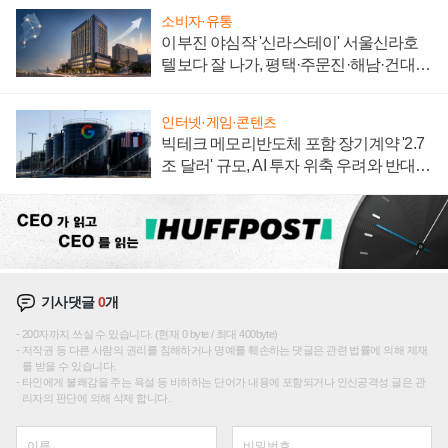
소비자·유통
이부진 야심작 '신라스테이' 서울신라호
텔보다 잘 나가, 평택·주문진·해남·건대로
성장판 더 넓힌다
인터넷·게임·콘텐츠
빅테크 메모리반도체 포함 장기계약 '2.7
조 달러' 규모, AI 투자 위축 우려와 반대
신호
기사댓글
0
개
200자까지 쓰실 수 있습니다. (현재 0 byte / 최대 400byte)
저작권 등 다른 사람의 권리를 침해하거나 명예를 훼손하는 댓글은 관련 법률에 의해 제재
를 받을 수 있습니다.
타인에게 불쾌감을 주는 욕설 등 비하하는 단어가 내용에 포함되거나 인신공격성 글은 관
리자의 판단에 의해 삭제 합니다.