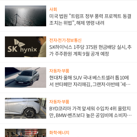
사회
미국 법원 "트럼프 정부 풍력 프로젝트 동결
조치는 위법", 해제 명령 내려
전자·전기·정보통신
SK하이닉스 1주당 375원 현금배당 실시, 추
가 주주환원 계획 9월 공개 예정
자동차·부품
현대차 올해 SUV 국내 베스트셀러 톱10에
서 싼타페만 자리매김, 그랜저·아반떼 '세단
쌍끌이'로 내수 방어
자동차·부품
BYD코리아 가격 앞세워 수입차 4위 올랐지
만, BMW·벤츠보다 높은 공임비에 소비자
불만 폭발
화학·에너지