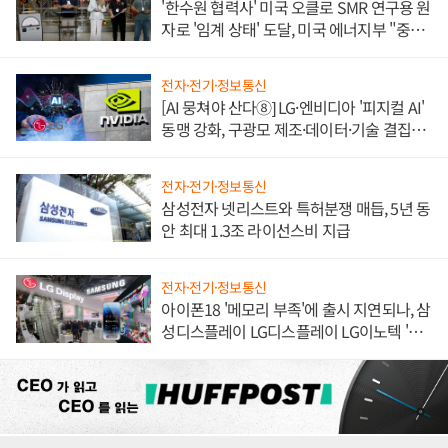
'한수원 협력사' 미국 오클로 SMR 연구용 원
자로 '임계 상태' 도달, 미국 에너지부 "중요
한 이정표"
전자·전기·정보통신
[AI 뭉쳐야 산다⑧] LG·엔비디아 '피지컬 AI'
동맹 강화, 구광모 제조·데이터·기술 결집
해 종합 로보틱스 기업으로
전자·전기·정보통신
삼성전자 넷리스트와 특허분쟁 매듭, 5년 동
안 최대 1.3조 라이선스비 지급
전자·전기·정보통신
아이폰18 '메모리 부족'에 출시 지연되나, 삼
성디스플레이 LG디스플레이 LG이노텍 '탈
애플' 수익 다각화 속도