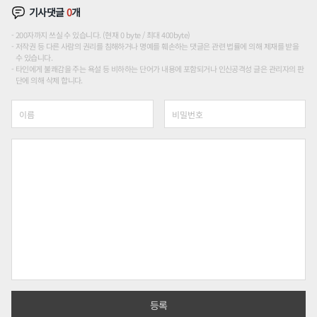
기사댓글
0
개
200자까지 쓰실 수 있습니다. (현재 0 byte / 최대 400byte)
저작권 등 다른 사람의 권리를 침해하거나 명예를 훼손하는 댓글은 관련 법률에 의해 제재를 받을
수 있습니다.
타인에게 불쾌감을 주는 욕설 등 비하하는 단어가 내용에 포함되거나 인신공격성 글은 관리자의 판
단에 의해 삭제 합니다.