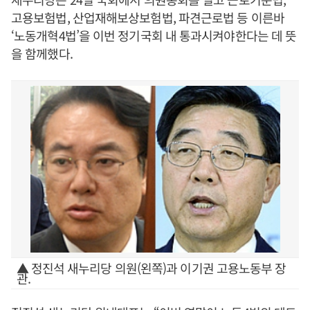
고용보험법, 산업재해보상보험법, 파견근로법 등 이른바
‘노동개혁4법’을 이번 정기국회 내 통과시켜야한다는 데 뜻
을 함께했다.
▲ 정진석 새누리당 의원(왼쪽)과 이기권 고용노동부 장
관.