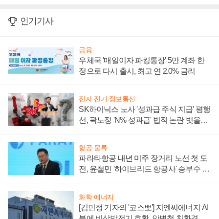
인기기사
금융
우체국 '매일이자 파킹통장' 5만 계좌 한
정으로 다시 출시, 최고 연 2.0% 금리
전자·전기·정보통신
SK하이닉스 노사 '성과급 주식 지급' 평행
선, 곽노정 'N% 성과급' 법적 논란 벗을지
주목
항공·물류
파라타항공 내년 미주 장거리 노선 첫 도
전, 윤철민 '하이브리드 항공사' 승부수 통
할까
화학·에너지
[김민정 기자의 '코스뽀'] 지엔씨에너지 AI
붐에 비상발전기 호황, 안병철 친환경 에