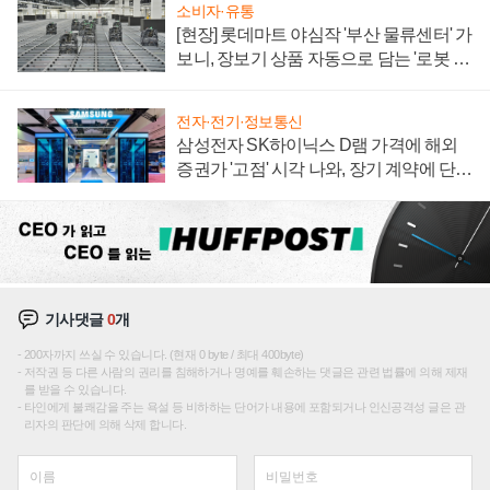
소비자·유통
[현장] 롯데마트 야심작 '부산 물류센터' 가
보니, 장보기 상품 자동으로 담는 '로봇 40
0대' 장관
전자·전기·정보통신
삼성전자 SK하이닉스 D램 가격에 해외
증권가 '고점' 시각 나와, 장기 계약에 단점
부각
기사댓글
0
개
200자까지 쓰실 수 있습니다. (현재 0 byte / 최대 400byte)
저작권 등 다른 사람의 권리를 침해하거나 명예를 훼손하는 댓글은 관련 법률에 의해 제재
를 받을 수 있습니다.
타인에게 불쾌감을 주는 욕설 등 비하하는 단어가 내용에 포함되거나 인신공격성 글은 관
리자의 판단에 의해 삭제 합니다.