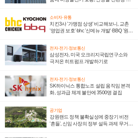
너지 발전전문기업 향한다
소비자·유통
치킨3사 '가맹점 상생' 비교해보니, 교촌
'영업권 보호'·bhc '신메뉴 개발'·BBQ '원가
부담'
전자·전기·정보통신
삼성전자, 미국 오크리지국립연구소와
극저온 히트펌프 개발하기로
전자·전기·정보통신
SK하이닉스 통합노조 설립 움직임 본격
화, 성과급 체계 불만에 3500명 결집
공기업
강원랜드 정책 불확실성에 중장기 비전
'흔들', 신임 사장의 정부 설득 과제 무거워
져