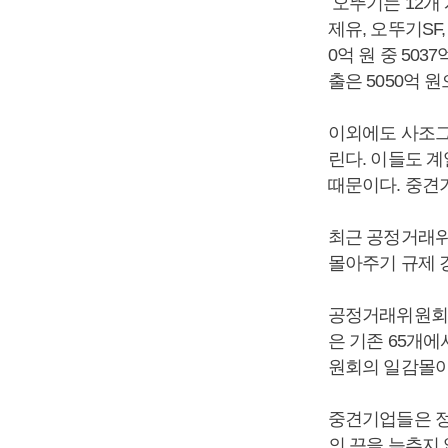
오뚜기는 12개 
제유, 오뚜기SF
0억 원 중 50
출은 5050억 
이외에도 사조그
린다. 이들도 
때문이다. 중견
최근 공정거래위
몰아주기 규제 
공정거래위원회는
은 기존 65개
원회의 일감몰아
중견기업들은 정
의 끈을 늦추지