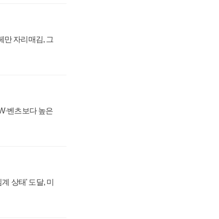
페만 자리매김, 그
MW·벤츠보다 높은
계 상태' 도달, 미