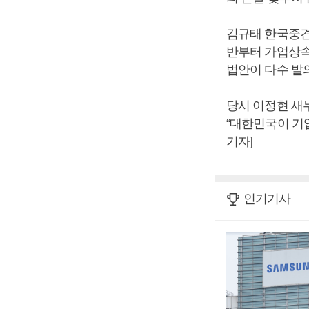
김규태 한국중견
반부터 가업상속
법안이 다수 발
당시 이정현 새
“대한민국이 기
기자]
인기기사