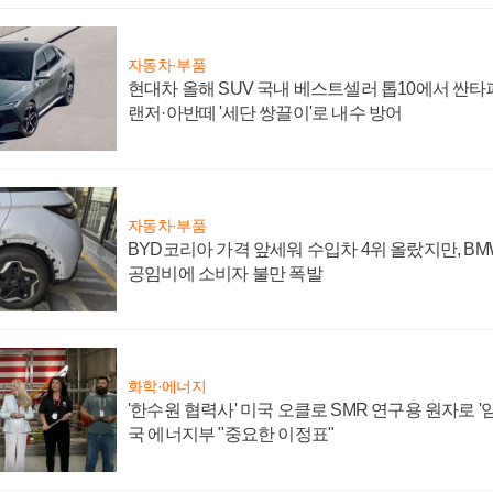
자동차·부품
현대차 올해 SUV 국내 베스트셀러 톱10에서 싼타
랜저·아반떼 '세단 쌍끌이'로 내수 방어
자동차·부품
BYD코리아 가격 앞세워 수입차 4위 올랐지만, B
공임비에 소비자 불만 폭발
화학·에너지
'한수원 협력사' 미국 오클로 SMR 연구용 원자로 '임
국 에너지부 "중요한 이정표"