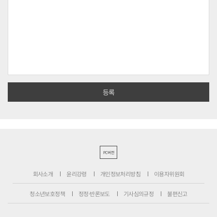
PC버전
회사소개
윤리강령
개인정보처리방침
이용자위원회
청소년보호정책
정정·반론보도
기사심의규정
불편신고