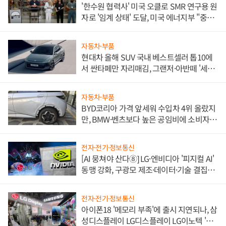
'한수원 협력사' 미국 오클로 SMR 연구용 원
자로 '임계 상태' 도달, 미국 에너지부 "중요
한 이정표"
자동차·부품
현대차 올해 SUV 국내 베스트셀러 톱10에
서 싼타페만 자리매김, 그랜저·아반떼 '세단
쌍끌이'로 내수 방어
자동차·부품
BYD코리아 가격 앞세워 수입차 4위 올랐지
만, BMW·벤츠보다 높은 공임비에 소비자
불만 폭발
전자·전기·정보통신
[AI 뭉쳐야 산다⑧] LG·엔비디아 '피지컬 AI'
동맹 강화, 구광모 제조·데이터·기술 결집
해 종합 로보틱스 기업으로
전자·전기·정보통신
아이폰18 '메모리 부족'에 출시 지연되나, 삼
성디스플레이 LG디스플레이 LG이노텍 '탈