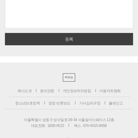
PC버전
회사소개
윤리강령
개인정보처리방침
이용자위원회
청소년보호정책
정정·반론보도
기사심의규정
불편신고
서울특별시 성동구 성수일로 39-34 서울숲더스페이스 12층
대표전화 : 1800-6522
팩스 : 070-4015-8658