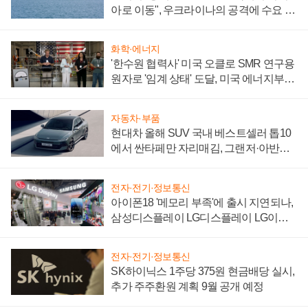
아로 이동", 우크라이나의 공격에 수요 늘
어
화학·에너지
'한수원 협력사' 미국 오클로 SMR 연구용
원자로 '임계 상태' 도달, 미국 에너지부
"중요한 이정표"
자동차·부품
현대차 올해 SUV 국내 베스트셀러 톱10
에서 싼타페만 자리매김, 그랜저·아반떼
'세단 쌍끌이'로 내수 방어
전자·전기·정보통신
아이폰18 '메모리 부족'에 출시 지연되나,
삼성디스플레이 LG디스플레이 LG이노
텍 '탈애플' 수익 다각화 속도
전자·전기·정보통신
SK하이닉스 1주당 375원 현금배당 실시,
추가 주주환원 계획 9월 공개 예정