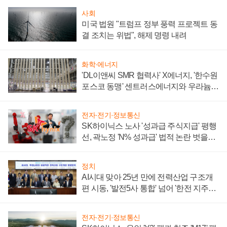
사회
미국 법원 "트럼프 정부 풍력 프로젝트 동
결 조치는 위법", 해제 명령 내려
화학·에너지
'DL이앤씨 SMR 협력사' X에너지, '한수원
포스코 동맹' 센트러스에너지와 우라늄
계약 체결
전자·전기·정보통신
SK하이닉스 노사 '성과급 주식지급' 평행
선, 곽노정 'N% 성과급' 법적 논란 벗을지
주목
정치
AI시대 맞아 25년 만에 전력산업 구조개
편 시동, '발전5사 통합' 넘어 '한전 지주사'
재편론도
전자·전기·정보통신