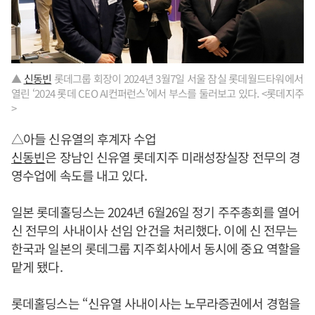
▲
신동빈
롯데그룹 회장이 2024년 3월7일 서울 잠실 롯데월드타워에서
열린 ‘2024 롯데 CEO AI컨퍼런스’에서 부스를 둘러보고 있다. <롯데지주
>
△아들 신유열의 후계자 수업
신동빈
은 장남인 신유열 롯데지주 미래성장실장 전무의 경
영수업에 속도를 내고 있다.
일본 롯데홀딩스는 2024년 6월26일 정기 주주총회를 열어
신 전무의 사내이사 선임 안건을 처리했다. 이에 신 전무는
한국과 일본의 롯데그룹 지주회사에서 동시에 중요 역할을
맡게 됐다.
롯데홀딩스는 “신유열 사내이사는 노무라증권에서 경험을