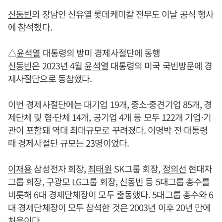
신동빈
의 장남인 신유열 롯데케미칼 전무도 이날 공식 행사
에 참석했다.
△
윤석열
대통령의 방미 경제사절단에 동행
신동빈
은 2023년 4월
윤석열
대통령의 미국 국빈방문에 경
제사절단으로 동참했다.
이번 경제사절단에는 대기업 19개, 중소·중견기업 85개, 경
제단체 및 협·단체 14개, 공기업 4개 등 모두 122개 기업·기
관이 포함돼 역대 최대규모로 꾸려졌다. 이명박 전 대통령
때 경제사절단 규모는 23명이었다.
이재용
삼성전자 회장,
최태원
SK그룹 회장,
정의선
현대차
그룹 회장,
구광모
LG그룹 회장,
신동빈
등 5대그룹 총수를
비롯해 6대 경제단체장이 모두 출동했다. 5대그룹 총수와 6
대 경제단체장이 모두 참석한 것은 2003년 이후 20년 만에
처음이다.