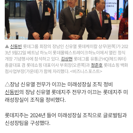
▲
신동빈
롯데그룹 회장의 장남인 신유열 롯데케미칼 상무(왼쪽)가 202
3년 9월22일 베트남 하노이 롯데몰웨스트레이크하노이에서 열린 정식
개장 기념행사에 참석하고 있다.
김상현
롯데그룹 유통군HQ(헤드쿼터)
총괄대표 겸 롯데쇼핑 대표이사 부회장(오른쪽)과
정준호
롯데쇼핑 백화
점사업부장(가운데)가 함께 자리했다. <비즈니스포스트>
△장남 신유열 전무가 이끄는 미래성장실 조직 정비
신동빈
의 장남 신유열 롯데지주 전무가 이끄는 롯데지주 미
래성장실이 조직을 정비했다.
롯데지주는 2024년 들어 미래성장실 조직으로 글로벌팀과
신성장팀을 구성했다.