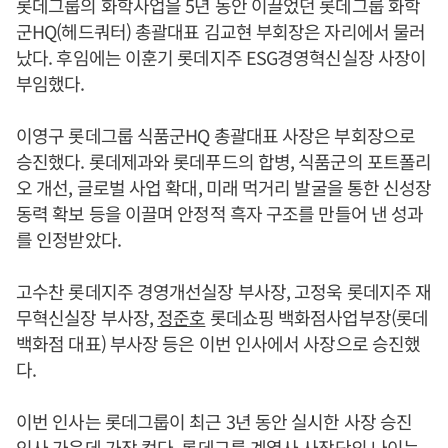
롯데그룹의 화학사업을 5년 동안 이끌었던 롯데그룹 화학
군HQ(헤드쿼터) 총괄대표 김교현 부회장은 자리에서 물러
났다. 후임에는 이훈기 롯데지주 ESG경영혁신실장 사장이
부임했다.
이영구 롯데그룹 식품군HQ 총괄대표 사장은 부회장으로
승진했다. 롯데제과와 롯데푸드의 합병, 식품군의 포트폴리
오 개선, 글로벌 사업 확대, 미래 먹거리 발굴을 통한 신성장
동력 확보 등을 이끌며 안정적 흑자 구조를 만들어 낸 성과
를 인정받았다.
고수찬 롯데지주 경영개선실장 부사장, 고정욱 롯데지주 재
무혁신실장 부사장,
정준호
롯데쇼핑 백화점사업부장(롯데
백화점 대표) 부사장 등은 이번 인사에서 사장으로 승진했
다.
이번 인사는 롯데그룹이 최근 3년 동안 실시한 사장 승진
인사 가운데 가장 컸다. 롯데그룹 계열사 사장단의 나이는