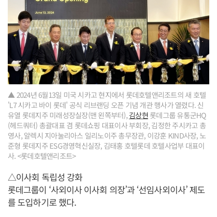
▲ 2024년 6월13일 미국 시카고 현지에서 롯데호텔앤리조트의 새 호텔
'L7 시카고 바이 롯데' 공식 리브랜딩 오픈 기념 개관 행사가 열렸다. 신
유열 롯데지주 미래성장실장(맨 왼쪽부터),
김상현
롯데그룹 유통군HQ
(헤드쿼터) 총괄대표 겸 롯데쇼핑 대표이사 부회장, 김정한 주시카고 총
영사, 알렉시 지아눌리아스 일리노이주 총무장관, 이강훈 KIND사장, 노
준형 롯데지주 ESG경영혁신실장, 김태홍 호텔롯데 호텔사업부 대표이
사. <롯데호텔앤리조트>
△이사회 독립성 강화
롯데그룹이 ‘사외이사 이사회 의장’과 ‘선임사외이사’ 제도
를 도입하기로 했다.