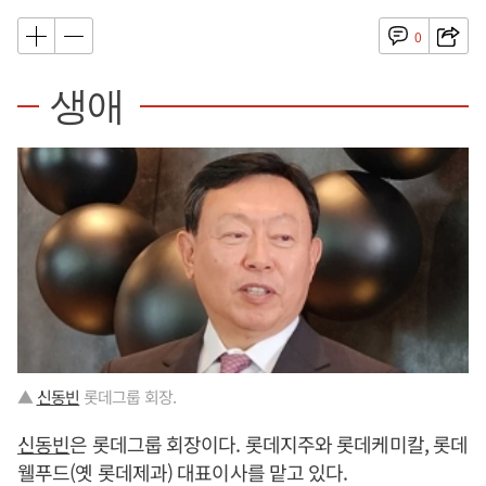
0
생애
▲
신동빈
롯데그룹 회장.
신동빈
은 롯데그룹 회장이다. 롯데지주와 롯데케미칼, 롯데
웰푸드(옛 롯데제과) 대표이사를 맡고 있다.