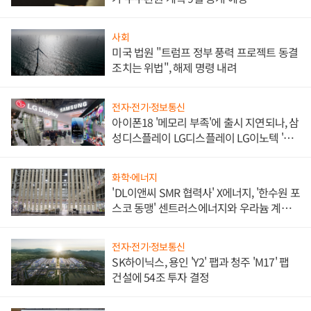
사회
미국 법원 "트럼프 정부 풍력 프로젝트 동결
조치는 위법", 해제 명령 내려
전자·전기·정보통신
아이폰18 '메모리 부족'에 출시 지연되나, 삼
성디스플레이 LG디스플레이 LG이노텍 '탈
애플' 수익 다각화 속도
화학·에너지
'DL이앤씨 SMR 협력사' X에너지, '한수원 포
스코 동맹' 센트러스에너지와 우라늄 계약
체결
전자·전기·정보통신
SK하이닉스, 용인 'Y2' 팹과 청주 'M17' 팹
건설에 54조 투자 결정