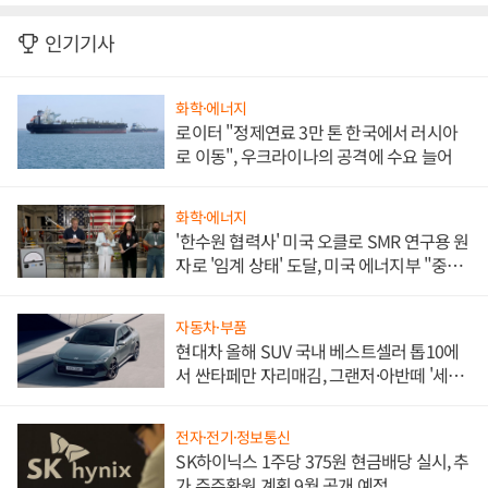
인기기사
화학·에너지
로이터 "정제연료 3만 톤 한국에서 러시아
로 이동", 우크라이나의 공격에 수요 늘어
화학·에너지
'한수원 협력사' 미국 오클로 SMR 연구용 원
자로 '임계 상태' 도달, 미국 에너지부 "중요
한 이정표"
자동차·부품
현대차 올해 SUV 국내 베스트셀러 톱10에
서 싼타페만 자리매김, 그랜저·아반떼 '세단
쌍끌이'로 내수 방어
전자·전기·정보통신
SK하이닉스 1주당 375원 현금배당 실시, 추
가 주주환원 계획 9월 공개 예정