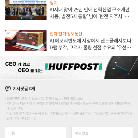
정치
AI시대 맞아 25년 만에 전력산업 구조개편
시동, '발전5사 통합' 넘어 '한전 지주사' 재편
론도
전자·전기·정보통신
AI 메모리반도체 시장에서 낸드플래시보다
D램 부각, 고객사 물량 선점 수요의 '우선순
위'
기사댓글
0
개
200자까지 쓰실 수 있습니다. (현재 0 byte / 최대 400byte)
저작권 등 다른 사람의 권리를 침해하거나 명예를 훼손하는 댓글은 관련 법률에 의해 제재를 받을
수 있습니다.
타인에게 불쾌감을 주는 욕설 등 비하하는 단어가 내용에 포함되거나 인신공격성 글은 관리자의 판
단에 의해 삭제 합니다.