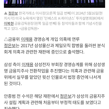
▲
정은보
한국거래소 이사장(오른쪽 일곱 번째)이 2024년 5월16일(현
지시각) 미국 뉴욕에서 열린 '인베스트 K-파이낸스' 투자설명회(IR)에서
이복현
금융감독원장(왼쪽 일곱 번째) 등 참석자들과 함께 기념사진을
찍고 있다. <금융감독원>
△금융위
이재용
경영승계 개입 의혹에 연루
정은보
는 2017년 삼성물산과 제일모직 합병을 둘러싼 분식
회계 의혹과 관련한 재판에 증인으로 출석했다.
삼성 측이
이재용
삼성전자 부회장 경영승계를 위해 삼성생
명 금융지주사 전환작업을 추진했다는 의혹과 관련해 금융
위에서 실무를 맡았던 윗선 인물로서 법정 증언에 나서게
된 것이다.
안종범 전 수석은 해당 재판에서
정은보
가 삼성의 금융지주
사 설립 계획과 관련해 처음부터 부정적 태도를 보였다고
진술했다.