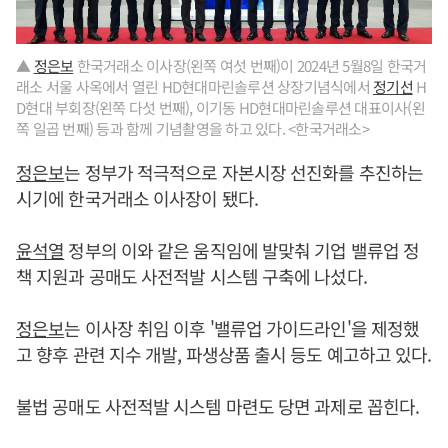
▲
정은보
한국거래소 이사장(왼쪽 여섯 번째)이 2024년 5월8일 한국거
래소 서울 사옥에서 열린 HD현대마린솔루션 상장기념식에서
정기선
H
D현대 부회장(왼쪽 다섯 번째), 이기동 HD현대마린솔루션 대표이사(왼
쪽 일곱 번째) 등과 함께 기념촬영을 하고 있다. <한국거래소>
정은보
는 정부가 적극적으로 자본시장 선진화를 추진하는
시기에 한국거래소 이사장이 됐다.
윤석열
정부의 이와 같은 움직임에 발맞춰 기업 밸류업 정
책 지원과 공매도 사전적발 시스템 구축에 나섰다.
정은보
는 이사장 취임 이후 '밸류업 가이드라인'을 제정했
고 향후 관련 지수 개발, 파생상품 출시 등도 예고하고 있다.
불법 공매도 사전적발 시스템 마련도 당면 과제로 꼽힌다.