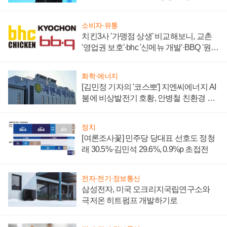
할까
소비자·유통
치킨3사 '가맹점 상생' 비교해보니, 교촌
'영업권 보호'·bhc '신메뉴 개발'·BBQ '원가
부담'
화학·에너지
[김민정 기자의 '코스뽀'] 지엔씨에너지 AI
붐에 비상발전기 호황, 안병철 친환경 에
너지 발전전문기업 향한다
정치
[여론조사꽃] 민주당 당대표 선호도 정청
래 30.5%·김민석 29.6%, 0.9%p 초접전
전자·전기·정보통신
삼성전자, 미국 오크리지국립연구소와
극저온 히트펌프 개발하기로