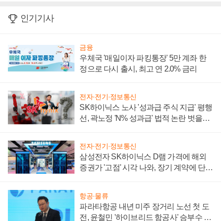
인기기사
금융
우체국 '매일이자 파킹통장' 5만 계좌 한
정으로 다시 출시, 최고 연 2.0% 금리
전자·전기·정보통신
SK하이닉스 노사 '성과급 주식 지급' 평행
선, 곽노정 'N% 성과급' 법적 논란 벗을지
주목
전자·전기·정보통신
삼성전자 SK하이닉스 D램 가격에 해외
증권가 '고점' 시각 나와, 장기 계약에 단점
부각
항공·물류
파라타항공 내년 미주 장거리 노선 첫 도
전, 윤철민 '하이브리드 항공사' 승부수 통