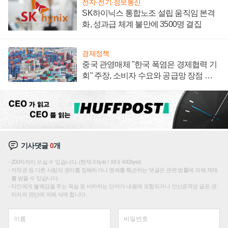
전자·전기·정보통신
SK하이닉스 통합노조 설립 움직임 본격
화, 성과급 체계 불만에 3500명 결집
경제정책
중국 관영매체 "한국 폭염은 경제협력 기
회" 주장, 소비자 수요와 공급망 장점 강
조
기사댓글
0
개
200자까지 쓰실 수 있습니다. (현재 0 byte / 최대 400byte)
저작권 등 다른 사람의 권리를 침해하거나 명예를 훼손하는 댓글은 관련 법률에 의해 제재
를 받을 수 있습니다.
타인에게 불쾌감을 주는 욕설 등 비하하는 단어가 내용에 포함되거나 인신공격성 글은 관
리자의 판단에 의해 삭제 합니다.