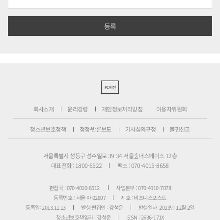
PC버전
회사소개
윤리강령
개인정보처리방침
이용자위원회
청소년보호정책
정정·반론보도
기사심의규정
불편신고
서울특별시 성동구 성수일로 39-34 서울숲더스페이스 12층
대표전화 : 1800-6522
팩스 : 070-4015-8658
편집국 : 070-4010-8512
사업본부 : 070-4010-7078
등록번호 : 서울 아 02897
제호 : 비즈니스포스트
등록일: 2013.11.13
발행·편집인 : 강석운
발행일자: 2013년 12월 2일
청소년보호책임자 : 강석운
ISSN : 2636-171X