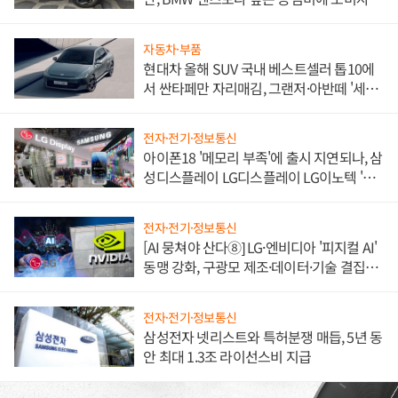
불만 폭발
자동차·부품
현대차 올해 SUV 국내 베스트셀러 톱10에
서 싼타페만 자리매김, 그랜저·아반떼 '세단
쌍끌이'로 내수 방어
전자·전기·정보통신
아이폰18 '메모리 부족'에 출시 지연되나, 삼
성디스플레이 LG디스플레이 LG이노텍 '탈
애플' 수익 다각화 속도
전자·전기·정보통신
[AI 뭉쳐야 산다⑧] LG·엔비디아 '피지컬 AI'
동맹 강화, 구광모 제조·데이터·기술 결집
해 종합 로보틱스 기업으로
전자·전기·정보통신
삼성전자 넷리스트와 특허분쟁 매듭, 5년 동
안 최대 1.3조 라이선스비 지급