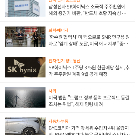
삼성전자 SK하이닉스 소극적 주주환원에
해외 증권가 비판, "반도체 호황 지속성 의
문"
화학·에너지
'한수원 협력사' 미국 오클로 SMR 연구용 원
자로 '임계 상태' 도달, 미국 에너지부 "중요
한 이정표"
전자·전기·정보통신
SK하이닉스 1주당 375원 현금배당 실시, 추
가 주주환원 계획 9월 공개 예정
사회
미국 법원 "트럼프 정부 풍력 프로젝트 동결
조치는 위법", 해제 명령 내려
자동차·부품
BYD코리아 가격 앞세워 수입차 4위 올랐지
만, BMW·벤츠보다 높은 공임비에 소비자