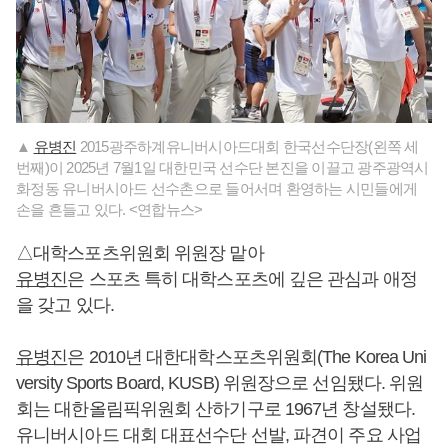
▲
유병진
2015광주하계유니버시아드대회 한국선수단장(왼쪽 세
번째)이 2025년 7월1일 대한민국 선수단 본진을 이끌고 광주광역시
화정동 유니버시아드 선수촌으로 들어서며 환영하는 시민들에게
손을 흔들고 있다. <연합뉴스>
△대학스포츠위원회 위원장 맡아
유병진
은 스포츠 특히 대학스포츠에 깊은 관심과 애정
을 갖고 있다.
유병진
은 2010년 대한대학스포츠위원회(The Korea Uni
versity Sports Board, KUSB) 위원장으로 선임됐다. 위원
회는 대한올림픽위원회 산하기구로 1967년 창설됐다.
유니버시아드 대회 대표선수단 선발, 파견이 주요 사업