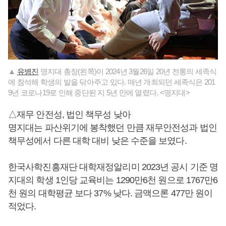
▲
유병진
명지대 총장(왼쪽)이 2024년 3월26일 20년 전통의 세족식
에 참석해 학생의 발을 닦아주고 있다. 매년 개최되던 세족식은 201
9년 코로나19로 인해 중단된 지 5년 만에 열렸다. <명지대>
△재무 안전성, 법인 책무성 낮아
명지대는 파산위기에 봉착했던 만큼 재무안전성과 법인
책무성에서 다른 대학 대비 낮은 수준을 보였다.
한국사학진흥재단 대학재정알리미 2023년 공시 기준 명
지대의 학생 1인당 교육비는 1290만6천 원으로 1767만6
천 원의 대학평균 보다 37% 낮다. 금액으론 477만 원이
적었다.