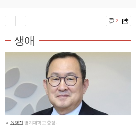
2
생애
▲
유병진
명지대학교 총장.