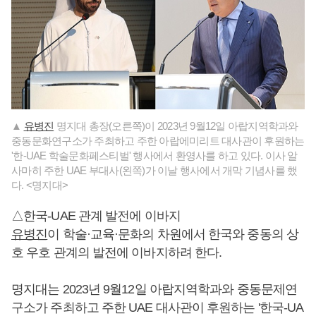
▲
유병진
명지대 총장(오른쪽)이 2023년 9월12일 아랍지역학과와
중동문화연구소가 주최하고 주한 아랍에미리트 대사관이 후원하는
'한-UAE 학술문화페스티벌' 행사에서 환영사를 하고 있다. 이사 알
사마히 주한 UAE 부대사(왼쪽)가 이날 행사에서 개막 기념사를 했
다. <명지대>
△한국-UAE 관계 발전에 이바지
유병진
이 학술·교육·문화의 차원에서 한국와 중동의 상
호 우호 관계의 발전에 이바지하려 한다.
명지대는 2023년 9월12일 아랍지역학과와 중동문제연
구소가 주최하고 주한 UAE 대사관이 후원하는 '한국-UA