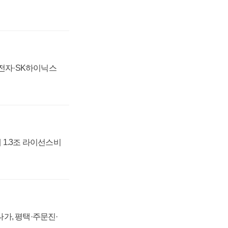
성전자·SK하이닉스
 1.3조 라이선스비
가, 평택·주문진·