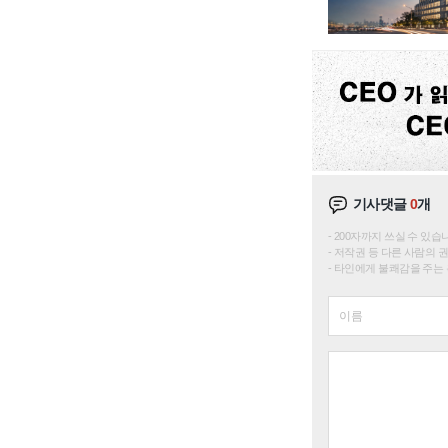
기사댓글
0
개
200자까지 쓰실 수 있습니다. 
저작권 등 다른 사람의 
타인에게 불쾌감을 주는 