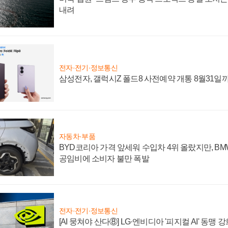
내려
전자·전기·정보통신
삼성전자, 갤럭시Z 폴드8 사전예약 개통 8월31일
자동차·부품
BYD코리아 가격 앞세워 수입차 4위 올랐지만, B
공임비에 소비자 불만 폭발
전자·전기·정보통신
[AI 뭉쳐야 산다⑧] LG·엔비디아 '피지컬 AI' 동맹 