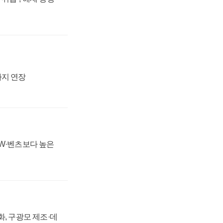
까지 연장
MW·벤츠보다 높은
강화, 구광모 제조·데