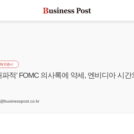
해외증시
매파적' FOMC 의사록에 약세, 엔비디아 시
8
businesspost.co.kr