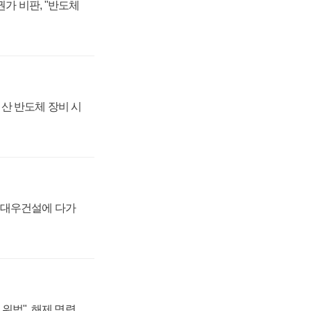
가 비판, "반도체
산 반도체 장비 시
·대우건설에 다가
위법", 해제 명령