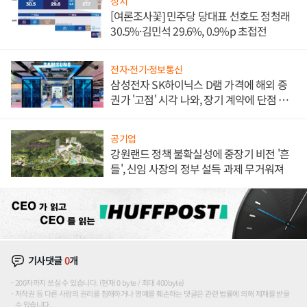
정치
[여론조사꽃] 민주당 당대표 선호도 정청래
30.5%·김민석 29.6%, 0.9%p 초접전
전자·전기·정보통신
삼성전자 SK하이닉스 D램 가격에 해외 증
권가 '고점' 시각 나와, 장기 계약에 단점 부
각
공기업
강원랜드 정책 불확실성에 중장기 비전 '흔
들', 신임 사장의 정부 설득 과제 무거워져
기사댓글
0
개
200자까지 쓰실 수 있습니다. (현재 0 byte / 최대 400byte)
저작권 등 다른 사람의 권리를 침해하거나 명예를 훼손하는 댓글은 관련 법률에 의해 제재를 받을
수 있습니다.