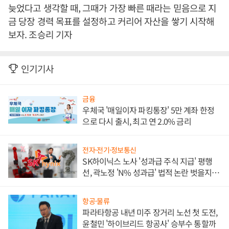
늦었다고 생각할 때, 그때가 가장 빠른 때라는 믿음으로 지
금 당장 경력 목표를 설정하고 커리어 자산을 쌓기 시작해
보자. 조승리 기자
인기기사
금융
우체국 '매일이자 파킹통장' 5만 계좌 한정
으로 다시 출시, 최고 연 2.0% 금리
전자·전기·정보통신
SK하이닉스 노사 '성과급 주식 지급' 평행
선, 곽노정 'N% 성과급' 법적 논란 벗을지 주
목
항공·물류
파라타항공 내년 미주 장거리 노선 첫 도전,
윤철민 '하이브리드 항공사' 승부수 통할까