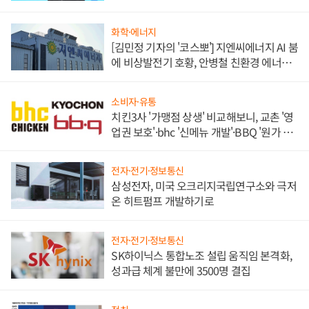
화학·에너지
[김민정 기자의 '코스뽀'] 지엔씨에너지 AI 붐
에 비상발전기 호황, 안병철 친환경 에너지
발전전문기업 향한다
소비자·유통
치킨3사 '가맹점 상생' 비교해보니, 교촌 '영
업권 보호'·bhc '신메뉴 개발'·BBQ '원가 부
담'
전자·전기·정보통신
삼성전자, 미국 오크리지국립연구소와 극저
온 히트펌프 개발하기로
전자·전기·정보통신
SK하이닉스 통합노조 설립 움직임 본격화,
성과급 체계 불만에 3500명 결집