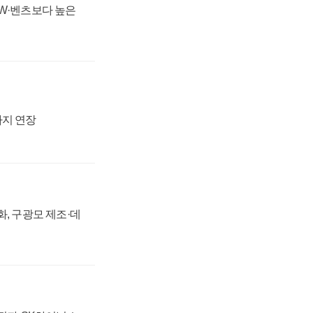
MW·벤츠보다 높은
까지 연장
강화, 구광모 제조·데