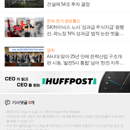
건설에 54조 투자 결정
전자·전기·정보통신
SK하이닉스 노사 '성과급 주식지급' 평행
선, 곽노정 'N% 성과급' 법적 논란 벗을지
주목
정치
AI시대 맞아 25년 만에 전력산업 구조개
편 시동, '발전5사 통합' 넘어 '한전 지주사'
재편론도
기사댓글
0
개
200자까지 쓰실 수 있습니다. (현재 0 byte / 최대 400byte)
저작권 등 다른 사람의 권리를 침해하거나 명예를 훼손하는 댓글은 관련 법률에 의해 제재
를 받을 수 있습니다.
타인에게 불쾌감을 주는 욕설 등 비하하는 단어가 내용에 포함되거나 인신공격성 글은 관