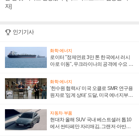
자]
인기기사
화학·에너지
로이터 "정제연료 3만 톤 한국에서 러시
아로 이동", 우크라이나의 공격에 수요 늘
어
화학·에너지
'한수원 협력사' 미국 오클로 SMR 연구용
원자로 '임계 상태' 도달, 미국 에너지부
"중요한 이정표"
자동차·부품
현대차 올해 SUV 국내 베스트셀러 톱10
에서 싼타페만 자리매김, 그랜저·아반떼
'세단 쌍끌이'로 내수 방어