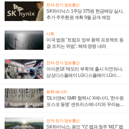
전자·전기·정보통신
SK하이닉스 1주당 375원 현금배당 실시,
추가 주주환원 계획 9월 공개 예정
사회
미국 법원 "트럼프 정부 풍력 프로젝트 동
결 조치는 위법", 해제 명령 내려
전자·전기·정보통신
아이폰18 '메모리 부족'에 출시 지연되나,
삼성디스플레이 LG디스플레이 LG이노
텍 '탈애플' 수익 다각화 속도
화학·에너지
'DL이앤씨 SMR 협력사' X에너지, '한수원
포스코 동맹' 센트러스에너지와 우라늄
계약 체결
전자·전기·정보통신
SK하이닉스, 용인 'Y2' 팹과 청주 'M17' 팹