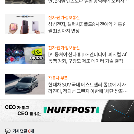
만, BMW·벤츠보다 높은 공임비에 소비자
불만 폭발
전자·전기·정보통신
삼성전자, 갤럭시Z 폴드8 사전예약 개통 8
월31일까지 연장
전자·전기·정보통신
[AI 뭉쳐야 산다⑧] LG·엔비디아 '피지컬 AI'
동맹 강화, 구광모 제조·데이터·기술 결집
해 종합 로보틱스 기업으로
자동차·부품
현대차 SUV 국내 베스트셀러 톱10에서 사
라진다, 정의선 그랜저·아반떼 '세단 쌍끌
이'로 내수 방어
기사댓글
0
개