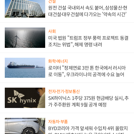
건설
원전 건설 국내외서 속도 붙어, 삼성물산·현
대건설·대우건설에 다가오는 '약속의 시간'
사회
미국 법원 "트럼프 정부 풍력 프로젝트 동결
조치는 위법", 해제 명령 내려
화학·에너지
로이터 "정제연료 3만 톤 한국에서 러시아
로 이동", 우크라이나의 공격에 수요 늘어
전자·전기·정보통신
SK하이닉스 1주당 375원 현금배당 실시, 추
가 주주환원 계획 9월 공개 예정
자동차·부품
BYD코리아 가격 앞세워 수입차 4위 올랐지