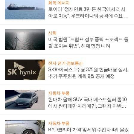
화학·에너지
로이터 "정제연료 3만 톤 한국에서 러시
아로 이동", 우크라이나의 공격에 수요 늘
어
사회
미국 법원 "트럼프 정부 풍력 프로젝트 동
결 조치는 위법", 해제 명령 내려
전자·전기·정보통신
SK하이닉스 1주당 375원 현금배당 실시,
추가 주주환원 계획 9월 공개 예정
자동차·부품
현대차 올해 SUV 국내 베스트셀러 톱10
에서 싼타페만 자리매김, 그랜저·아반떼
'세단 쌍끌이'로 내수 방어
자동차·부품
BYD코리아 가격 앞세워 수입차 4위 올랐