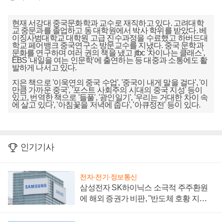
현재 서강대 중국문화학과 교수로 재직하고 있다. 고려대학
교 중문과를 졸업하고 동 대학원에서 박사 학위를 받았다. 베
이징사범대학교 대학원 고급 진수과정을 수료했고 하버드대
학교 페어뱅크 중국연구소 방문교수를 지냈다. 중국 문학과
문화를 연구하며 여러 권의 책을 냈고 jtbc '차이나는 클래스',
EBS '내일을 여는 인문학'에 출연하는 등 대중과 소통에도 활
발하게 나서고 있다.
지은 책으로 '이욱연의 중국 수업', '중국이 내게 말을 걸다', '이
만큼 가까운 중국', '포스트 사회주의 시대의 중국 지성' 등이
있고, 번역한 책으로 '들풀', '광인일기', '우리는 거대한 차이 속
에 살고 있다', '아침꽃을 저녁에 줍다', '아큐정전' 등이 있다.
인기기사
전자·전기·정보통신
삼성전자 SK하이닉스 소극적 주주환원
에 해외 증권가 비판, "반도체 호황 지속
성 의문"