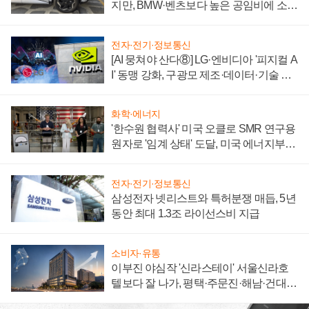
지만, BMW·벤츠보다 높은 공임비에 소비
자 불만 폭발
전자·전기·정보통신
[AI 뭉쳐야 산다⑧] LG·엔비디아 '피지컬 A
I' 동맹 강화, 구광모 제조·데이터·기술 결
집해 종합 로보틱스 기업으로
화학·에너지
'한수원 협력사' 미국 오클로 SMR 연구용
원자로 '임계 상태' 도달, 미국 에너지부
"중요한 이정표"
전자·전기·정보통신
삼성전자 넷리스트와 특허분쟁 매듭, 5년
동안 최대 1.3조 라이선스비 지급
소비자·유통
이부진 야심작 '신라스테이' 서울신라호
텔보다 잘 나가, 평택·주문진·해남·건대로
성장판 더 넓힌다