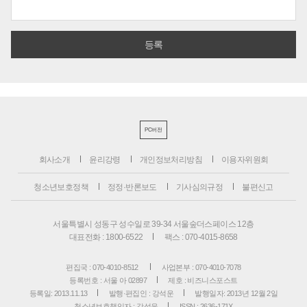
PC버전
회사소개
윤리강령
개인정보처리방침
이용자위원회
청소년보호정책
정정·반론보도
기사심의규정
불편신고
서울특별시 성동구 성수일로 39-34 서울숲더스페이스 12층
대표전화 : 1800-6522
팩스 : 070-4015-8658
편집국 : 070-4010-8512
사업본부 : 070-4010-7078
등록번호 : 서울 아 02897
제호 : 비즈니스포스트
등록일: 2013.11.13
발행·편집인 : 강석운
발행일자: 2013년 12월 2일
청소년보호책임자 : 강석운
ISSN : 2636-171X