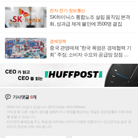
전자·전기·정보통신
SK하이닉스 통합노조 설립 움직임 본격
화, 성과급 체계 불만에 3500명 결집
경제정책
중국 관영매체 "한국 폭염은 경제협력 기
회" 주장, 소비자 수요와 공급망 장점 강
조
기사댓글
0
개
200자까지 쓰실 수 있습니다. (현재 0 byte / 최대 400byte)
저작권 등 다른 사람의 권리를 침해하거나 명예를 훼손하는 댓글은 관련 법률에 의해 제재
를 받을 수 있습니다.
타인에게 불쾌감을 주는 욕설 등 비하하는 단어가 내용에 포함되거나 인신공격성 글은 관
리자의 판단에 의해 삭제 합니다.