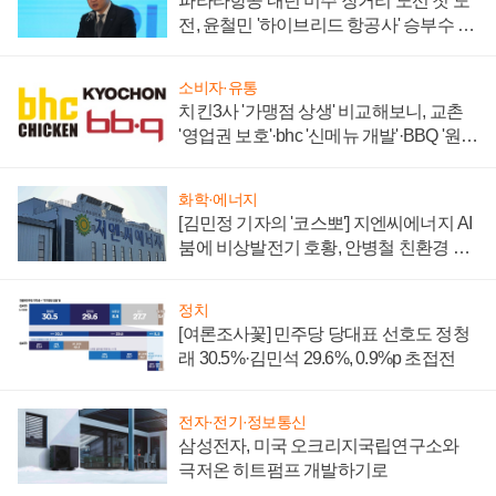
파라타항공 내년 미주 장거리 노선 첫 도
전, 윤철민 '하이브리드 항공사' 승부수 통
할까
소비자·유통
치킨3사 '가맹점 상생' 비교해보니, 교촌
'영업권 보호'·bhc '신메뉴 개발'·BBQ '원가
부담'
화학·에너지
[김민정 기자의 '코스뽀'] 지엔씨에너지 AI
붐에 비상발전기 호황, 안병철 친환경 에
너지 발전전문기업 향한다
정치
[여론조사꽃] 민주당 당대표 선호도 정청
래 30.5%·김민석 29.6%, 0.9%p 초접전
전자·전기·정보통신
삼성전자, 미국 오크리지국립연구소와
극저온 히트펌프 개발하기로