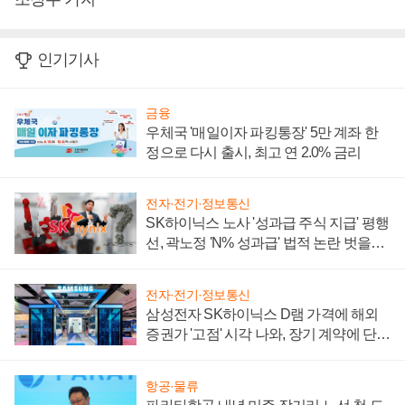
인기기사
금융
우체국 '매일이자 파킹통장' 5만 계좌 한
정으로 다시 출시, 최고 연 2.0% 금리
전자·전기·정보통신
SK하이닉스 노사 '성과급 주식 지급' 평행
선, 곽노정 'N% 성과급' 법적 논란 벗을지
주목
전자·전기·정보통신
삼성전자 SK하이닉스 D램 가격에 해외
증권가 '고점' 시각 나와, 장기 계약에 단점
부각
항공·물류