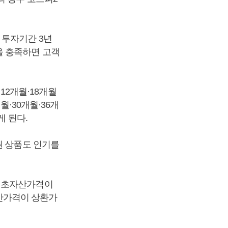
 투자기간 3년
을 충족하면 고객
·12개월·18개월
월·30개월·36개
게 된다.
권 상품도 인기를
 기초자산가격이
자산가격이 상환가