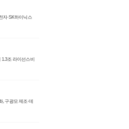
성전자·SK하이닉스
 1.3조 라이선스비
강화, 구광모 제조·데