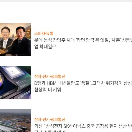
소비자·유통
롯데·농심 창업주 시대 '라면 앙금'은 옛말, '사촌' 신
업 확대일로
전자·전기·정보통신
D램과 HBM 내년 물량도 '품절', 고객사 위기감이 삼
협상력 더 키워
전자·전기·정보통신
외신 "삼성전자 SK하이닉스 중국 공장용 현지 생산 반