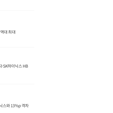
' 역대 최대
자·SK하이닉스 HB
닉스와 13%p 격차