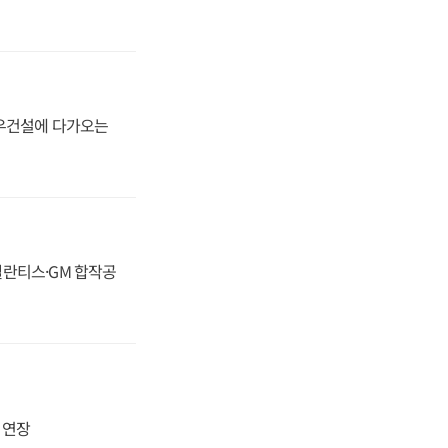
대우건설에 다가오는
스텔란티스·GM 합작공
지 연장