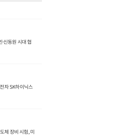
동빈·신동원 시대 협
성전자 SK하이닉스
도체 장비 시험, 미