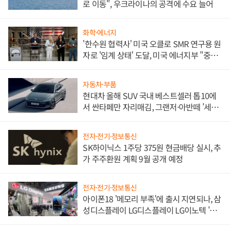
로 이동", 우크라이나의 공격에 수요 늘어
화학·에너지
'한수원 협력사' 미국 오클로 SMR 연구용 원
자로 '임계 상태' 도달, 미국 에너지부 "중요
한 이정표"
자동차·부품
현대차 올해 SUV 국내 베스트셀러 톱10에
서 싼타페만 자리매김, 그랜저·아반떼 '세단
쌍끌이'로 내수 방어
전자·전기·정보통신
SK하이닉스 1주당 375원 현금배당 실시, 추
가 주주환원 계획 9월 공개 예정
전자·전기·정보통신
아이폰18 '메모리 부족'에 출시 지연되나, 삼
성디스플레이 LG디스플레이 LG이노텍 '탈
애플' 수익 다각화 속도