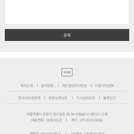
PC버전
회사소개
윤리강령
개인정보처리방침
이용자위원회
청소년보호정책
정정·반론보도
기사심의규정
불편신고
서울특별시 성동구 성수일로 39-34 서울숲더스페이스 12층
대표전화 : 1800-6522
팩스 : 070-4015-8658
편집국 : 070-4010-8512
사업본부 : 070-4010-7078