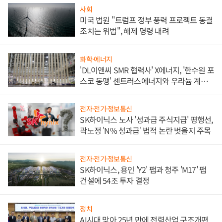
사회
미국 법원 "트럼프 정부 풍력 프로젝트 동결
조치는 위법", 해제 명령 내려
화학·에너지
'DL이앤씨 SMR 협력사' X에너지, '한수원 포
스코 동맹' 센트러스에너지와 우라늄 계약
체결
전자·전기·정보통신
SK하이닉스 노사 '성과급 주식지급' 평행선,
곽노정 'N% 성과급' 법적 논란 벗을지 주목
전자·전기·정보통신
SK하이닉스, 용인 'Y2' 팹과 청주 'M17' 팹
건설에 54조 투자 결정
정치
AI시대 맞아 25년 만에 전력산업 구조개편