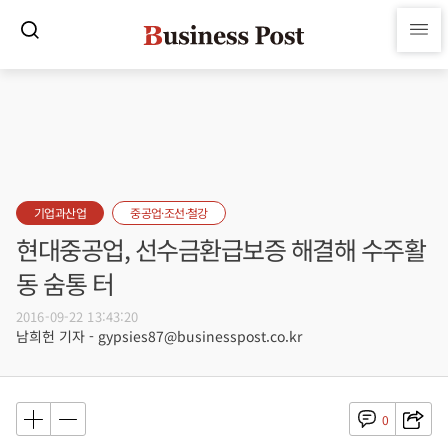
기업과산업
중공업·조선·철강
현대중공업, 선수금환급보증 해결해 수주활
동 숨통 터
2016-09-22 13:43:20
남희헌 기자 - gypsies87@businesspost.co.kr
0