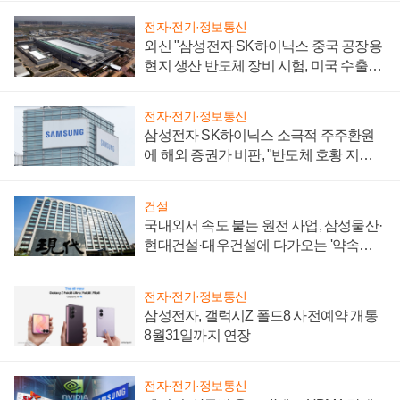
전자·전기·정보통신
외신 "삼성전자 SK하이닉스 중국 공장용
현지 생산 반도체 장비 시험, 미국 수출통
제 대비"
전자·전기·정보통신
삼성전자 SK하이닉스 소극적 주주환원
에 해외 증권가 비판, "반도체 호황 지속
성 의문"
건설
국내외서 속도 붙는 원전 사업, 삼성물산·
현대건설·대우건설에 다가오는 '약속의
시간'
전자·전기·정보통신
삼성전자, 갤럭시Z 폴드8 사전예약 개통
8월31일까지 연장
전자·전기·정보통신