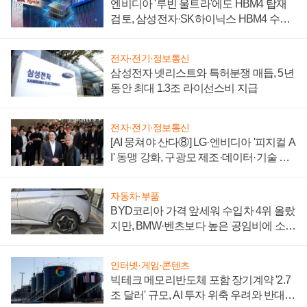
엔비디아 '루빈 울트라'에도 HBM4 탑재
검토, 삼성전자·SK하이닉스 HBM4 수율
에 주도권 갈린다
전자·전기·정보통신
삼성전자 넷리스트와 특허분쟁 매듭, 5년
동안 최대 1.3조 라이선스비 지급
전자·전기·정보통신
[AI 뭉쳐야 산다⑧] LG·엔비디아 '피지컬 A
I' 동맹 강화, 구광모 제조·데이터·기술 결
집해 종합 로보틱스 기업으로
자동차·부품
BYD코리아 가격 앞세워 수입차 4위 올랐
지만, BMW·벤츠보다 높은 공임비에 소비
자 불만 폭발
인터넷·게임·콘텐츠
빅테크 메모리반도체 포함 장기계약 '2.7
조 달러' 규모, AI 투자 위축 우려와 반대