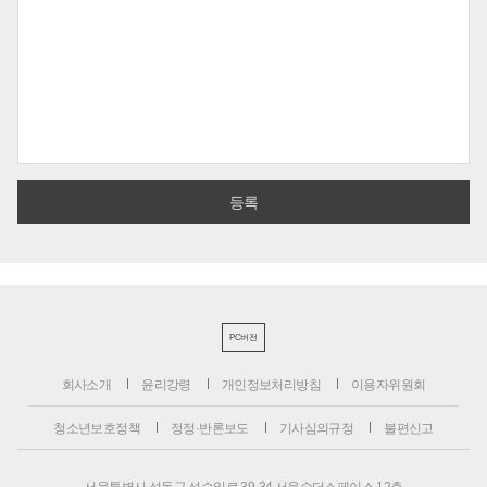
PC버전
회사소개
윤리강령
개인정보처리방침
이용자위원회
청소년보호정책
정정·반론보도
기사심의규정
불편신고