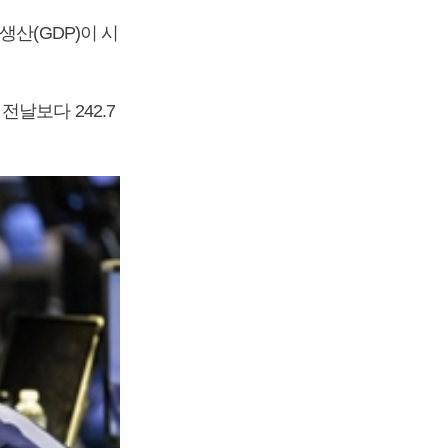
산(GDP)이 시
날보다 242.7