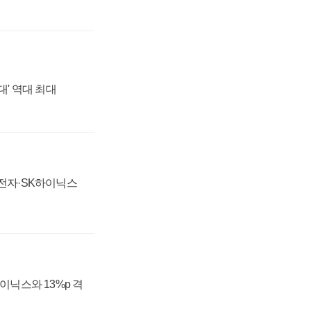
대' 역대 최대
성전자·SK하이닉스
하이닉스와 13%p 격