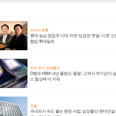
소비자·유통
롯데·농심 창업주 시대 '라면 앙금'은 옛말, '사촌'
협업 확대일로
전자·전기·정보통신
D램과 HBM 내년 물량도 '품절', 고객사 위기감이
스 협상력 더 키워
건설
국내외서 속도 붙는 원전 사업, 삼성물산·현대건설