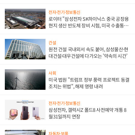
문"
전자·전기·정보통신
로이터 "삼성전자 SK하이닉스 중국 공장용
현지 생산 반도체 장비 시험, 미국 수출통제
대비"
건설
원전 건설 국내외서 속도 붙어, 삼성물산·현
대건설·대우건설에 다가오는 '약속의 시간'
사회
미국 법원 "트럼프 정부 풍력 프로젝트 동결
조치는 위법", 해제 명령 내려
전자·전기·정보통신
삼성전자, 갤럭시Z 폴드8 사전예약 개통 8
월31일까지 연장
자동차·부품