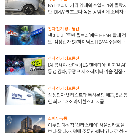
BYD코리아 가격 앞세워 수입차 4위 올랐지
만, BMW·벤츠보다 높은 공임비에 소비자
불만 폭발
전자·전기·정보통신
엔비디아 '루빈 울트라'에도 HBM4 탑재 검
토, 삼성전자·SK하이닉스 HBM4 수율에 주
도권 갈린다
전자·전기·정보통신
[AI 뭉쳐야 산다⑧] LG·엔비디아 '피지컬 AI'
동맹 강화, 구광모 제조·데이터·기술 결집
해 종합 로보틱스 기업으로
전자·전기·정보통신
삼성전자 넷리스트와 특허분쟁 매듭, 5년 동
안 최대 1.3조 라이선스비 지급
소비자·유통
이부진 야심작 '신라스테이' 서울신라호텔
보다 잘 나가, 평택·주문진·해남·건대로 성