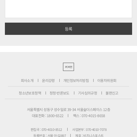
PC버전
회사소개
윤리강령
개인정보처리방침
이용자위원회
청소년보호정책
정정·반론보도
기사심의규정
불편신고
서울특별시 성동구 성수일로 39-34 서울숲더스페이스 12층
대표전화 : 1800-6522
팩스 : 070-4015-8658
편집국 : 070-4010-8512
사업본부 : 070-4010-7078
등록번호 : 서울 아 02897
제호 : 비즈니스포스트