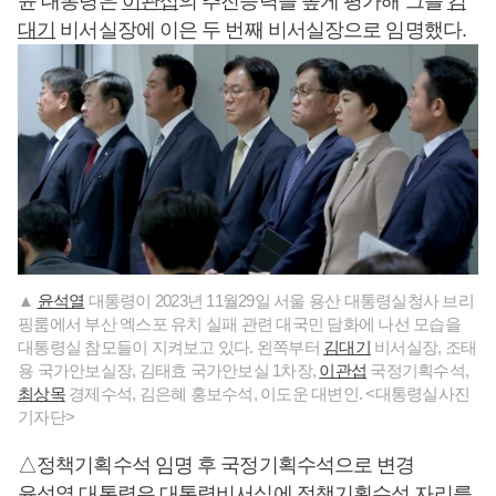
윤 대통령은
이관섭
의 추진능력을 높게 평가해 그를
김
대기
비서실장에 이은 두 번째 비서실장으로 임명했다.
▲
윤석열
대통령이 2023년 11월29일 서울 용산 대통령실청사 브리
핑룸에서 부산 엑스포 유치 실패 관련 대국민 담화에 나선 모습을
대통령실 참모들이 지켜보고 있다. 왼쪽부터
김대기
비서실장, 조태
용 국가안보실장, 김태효 국가안보실 1차장,
이관섭
국정기획수석,
최상목
경제수석, 김은혜 홍보수석, 이도운 대변인. <대통령실사진
기자단>
△정책기획수석 임명 후 국정기획수석으로 변경
윤석열
대통령은 대통령비서실에 정책기획수석 자리를