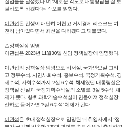
실업률을 달성했다"며 "새로운 각오로 대통령님을 잘 보
필하도록 하겠다"는 각오를 밝혔다.
이관섭
은 민생이 대단히 어렵고 거시경제 리스크도 여
전히 남아있다면서 최선을 다하겠다고 덧붙였다.
△정책실장 임명
이관섭
은 2023년 11월30일 신임 정책실장에 임명됐다.
이관섭
의 정책실장 임명으로 비서실, 국가안보실 그리
고 정무수석, 시민사회수석, 홍보수석, 국정기획수석, 경
제수석, 사회수석까지 ‘2실 6수석’ 체제였던 대통령실은
정책실 신설과 국정기획수석실의 소멸로 ‘3실 5수석’ 체
제가 됐다. 향후 과학기술수석실이 만들어져 정책실장
산하로 들어가면 ‘3실 6수석’ 체제가 된다.
이관섭
은 초대 정책실장으로 임명된 뒤 취임사에서 "정
부가 국민께 약속한 120대 과제를 속도감 있게 추진하고