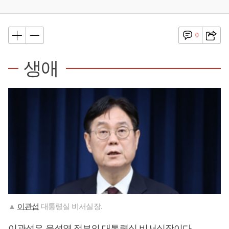
0
생애
▲
이관섭
대통령실 비서실장.
이관섭
은
윤석열
정부의 대통령실 비서실장이다.