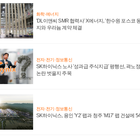
화학·에너지
'DL이앤씨 SMR 협력사' X에너지, '한수원 포스코
지와 우라늄 계약 체결
전자·전기·정보통신
SK하이닉스 노사 '성과급 주식지급' 평행선, 곽노정 
논란 벗을지 주목
전자·전기·정보통신
SK하이닉스, 용인 'Y2' 팹과 청주 'M17' 팹 건설에 