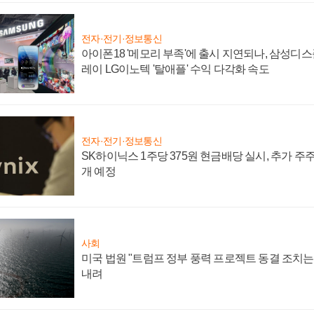
전자·전기·정보통신
아이폰18 '메모리 부족'에 출시 지연되나, 삼성디
레이 LG이노텍 '탈애플' 수익 다각화 속도
전자·전기·정보통신
SK하이닉스 1주당 375원 현금배당 실시, 추가 주
개 예정
사회
미국 법원 "트럼프 정부 풍력 프로젝트 동결 조치는 
내려