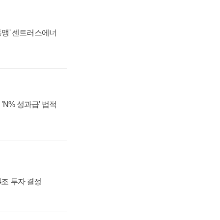
 동맹' 센트러스에너
'N% 성과급' 법적
54조 투자 결정