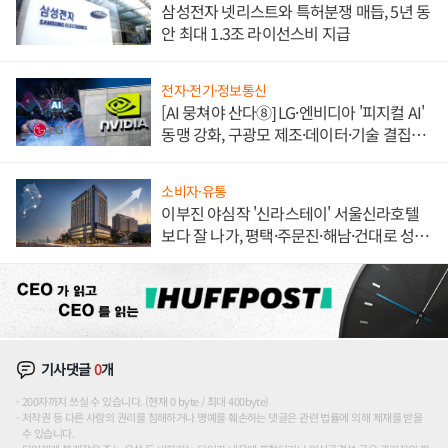
삼성전자 넷리스트와 특허분쟁 매듭, 5년 동
안 최대 1.3조 라이선스비 지급
전자·전기·정보통신
[AI 뭉쳐야 산다⑧] LG·엔비디아 '피지컬 AI'
동맹 강화, 구광모 제조·데이터·기술 결집
해 종합 로보틱스 기업으로
소비자·유통
이부진 야심작 '신라스테이' 서울신라호텔
보다 잘 나가, 평택·주문진·해남·건대로 성
장판 더 넓힌다
기사댓글
0
개
200자까지 쓰실 수 있습니다. (현재 0 byte / 최대 400byte)
저작권 등 다른 사람의 권리를 침해하거나 명예를 훼손하는 댓글은 관련 법률에 의해 제재를 받을
수 있습니다.