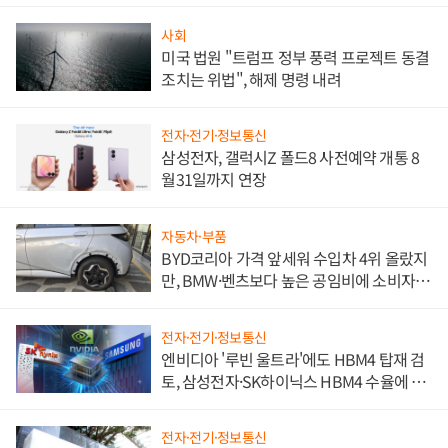
사회
미국 법원 "트럼프 정부 풍력 프로젝트 동결
조치는 위법", 해제 명령 내려
전자·전기·정보통신
삼성전자, 갤럭시Z 폴드8 사전예약 개통 8
월31일까지 연장
자동차·부품
BYD코리아 가격 앞세워 수입차 4위 올랐지
만, BMW·벤츠보다 높은 공임비에 소비자
불만 폭발
전자·전기·정보통신
엔비디아 '루빈 울트라'에도 HBM4 탑재 검
토, 삼성전자·SK하이닉스 HBM4 수율에 주
도권 갈린다
전자·전기·정보통신