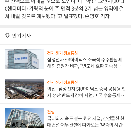
주 전역으로 확대될 것으로 보인다”며 “약 8~12인치(20~3
0센티미터) 가량의 눈이 주 면적 3분의 2가 넘는 영역에 걸
쳐 내릴 것으로 예보됐다”고 발표했다. 손영호 기자
인기기사
전자·전기·정보통신
삼성전자 SK하이닉스 소극적 주주환원에
해외 증권가 비판, "반도체 호황 지속성 의
문"
전자·전기·정보통신
외신 "삼성전자 SK하이닉스 중국 공장용 현
지 생산 반도체 장비 시험, 미국 수출통제 대
비"
건설
국내외서 속도 붙는 원전 사업, 삼성물산·현
대건설·대우건설에 다가오는 '약속의 시간'