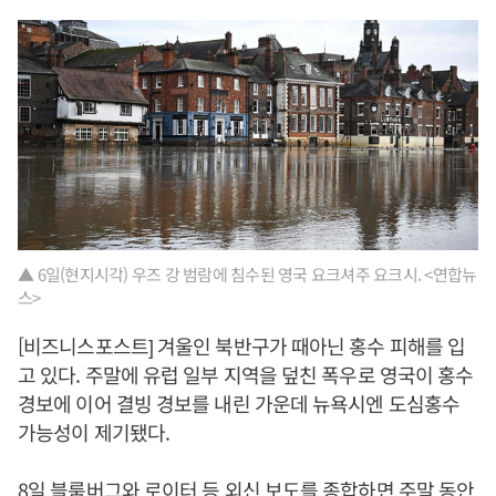
▲ 6일(현지시각) 우즈 강 범람에 침수된 영국 요크셔주 요크시. <연합뉴
스>
[비즈니스포스트] 겨울인 북반구가 때아닌 홍수 피해를 입
고 있다. 주말에 유럽 일부 지역을 덮친 폭우로 영국이 홍수
경보에 이어 결빙 경보를 내린 가운데 뉴욕시엔 도심홍수
가능성이 제기됐다.
8일 블룸버그와 로이터 등 외신 보도를 종합하면 주말 동안