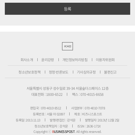
PC버전
회사소개
윤리강령
개인정보처리방침
이용자위원회
청소년보호정책
정정·반론보도
기사심의규정
불편신고
서울특별시 성동구 성수일로 39-34 서울숲더스페이스 12층
대표전화 : 1800-6522
팩스 : 070-4015-8658
편집국 : 070-4010-8512
사업본부 : 070-4010-7078
등록번호 : 서울 아 02897
제호 : 비즈니스포스트
등록일: 2013.11.13
발행·편집인 : 강석운
발행일자: 2013년 12월 2일
청소년보호책임자 : 강석운
ISSN : 2636-171X
Copyright ⓒ
B
USINESSPOST
. All rights reserved.