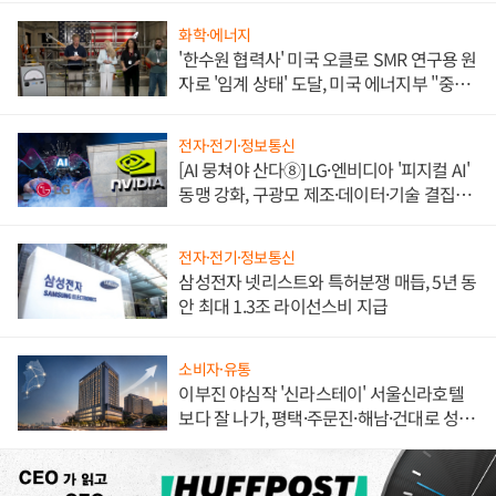
화학·에너지
'한수원 협력사' 미국 오클로 SMR 연구용 원
자로 '임계 상태' 도달, 미국 에너지부 "중요
한 이정표"
전자·전기·정보통신
[AI 뭉쳐야 산다⑧] LG·엔비디아 '피지컬 AI'
동맹 강화, 구광모 제조·데이터·기술 결집
해 종합 로보틱스 기업으로
전자·전기·정보통신
삼성전자 넷리스트와 특허분쟁 매듭, 5년 동
안 최대 1.3조 라이선스비 지급
소비자·유통
이부진 야심작 '신라스테이' 서울신라호텔
보다 잘 나가, 평택·주문진·해남·건대로 성
장판 더 넓힌다