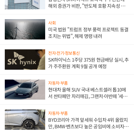
해외 증권가 비판, "반도체 호황 지속성 의
문"
사회
미국 법원 "트럼프 정부 풍력 프로젝트 동결
조치는 위법", 해제 명령 내려
전자·전기·정보통신
SK하이닉스 1주당 375원 현금배당 실시, 추
가 주주환원 계획 9월 공개 예정
자동차·부품
현대차 올해 SUV 국내 베스트셀러 톱10에
서 싼타페만 자리매김, 그랜저·아반떼 '세단
쌍끌이'로 내수 방어
자동차·부품
BYD코리아 가격 앞세워 수입차 4위 올랐지
만, BMW·벤츠보다 높은 공임비에 소비자
불만 폭발