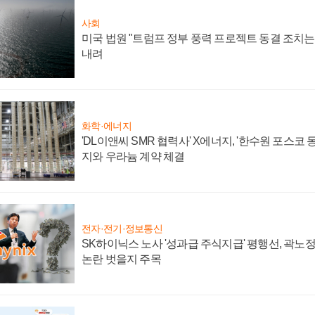
사회
미국 법원 "트럼프 정부 풍력 프로젝트 동결 조치는 
내려
화학·에너지
'DL이앤씨 SMR 협력사' X에너지, '한수원 포스코
지와 우라늄 계약 체결
전자·전기·정보통신
SK하이닉스 노사 '성과급 주식지급' 평행선, 곽노정 
논란 벗을지 주목