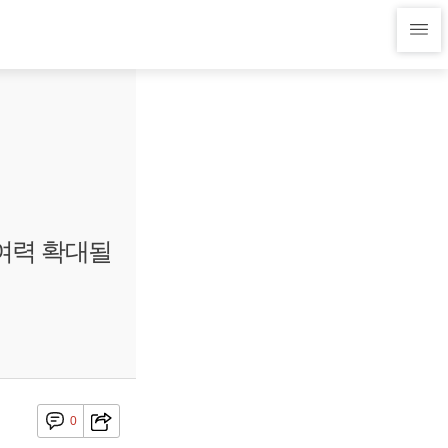
여력 확대될
0