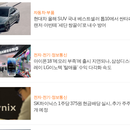
자동차·부품
현대차 올해 SUV 국내 베스트셀러 톱10에서 싼타
랜저·아반떼 '세단 쌍끌이'로 내수 방어
전자·전기·정보통신
아이폰18 '메모리 부족'에 출시 지연되나, 삼성디
레이 LG이노텍 '탈애플' 수익 다각화 속도
전자·전기·정보통신
SK하이닉스 1주당 375원 현금배당 실시, 추가 주
개 예정