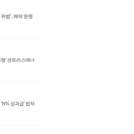
위법", 해제 명령
 동맹' 센트러스에너
'N% 성과급' 법적