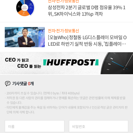
전자·전기·정보통신
삼성전자 2분기 글로벌 D램 점유율 39% 1
위, SK하이닉스와 13%p 격차
전자·전기·정보통신
[오늘Who] 정철동 LG디스플레이 모바일 O
LED로 하반기 실적 반등 시동, '칩플레이
션'에 가격 인하 압박은 부담
기사댓글
0
개
200자까지 쓰실 수 있습니다. (현재 0 byte / 최대 400byte)
저작권 등 다른 사람의 권리를 침해하거나 명예를 훼손하는 댓글은 관련 법률에 의해 제재를 받을
수 있습니다.
타인에게 불쾌감을 주는 욕설 등 비하하는 단어가 내용에 포함되거나 인신공격성 글은 관리자의 판
단에 의해 삭제 합니다.