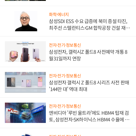
화학·에너지
삼성SDI ESS 수요 급증에 북미 증설 타진,
최주선 스텔란티스·GM 합작공장 건설 재추
진하나
전자·전기·정보통신
삼성전자, 갤럭시Z 폴드8 사전예약 개통 8
월31일까지 연장
전자·전기·정보통신
삼성전자 갤럭시 Z 폴드8 시리즈 사전 판매
'144만 대' 역대 최대
전자·전기·정보통신
엔비디아 '루빈 울트라'에도 HBM4 탑재 검
토, 삼성전자·SK하이닉스 HBM4 수율에 주
도권 갈린다