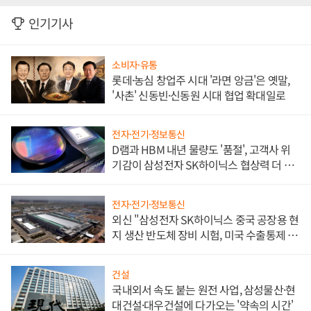
인기기사
소비자·유통
롯데·농심 창업주 시대 '라면 앙금'은 옛말,
'사촌' 신동빈·신동원 시대 협업 확대일로
전자·전기·정보통신
D램과 HBM 내년 물량도 '품절', 고객사 위
기감이 삼성전자 SK하이닉스 협상력 더 키
워
전자·전기·정보통신
외신 "삼성전자 SK하이닉스 중국 공장용 현
지 생산 반도체 장비 시험, 미국 수출통제 대
비"
건설
국내외서 속도 붙는 원전 사업, 삼성물산·현
대건설·대우건설에 다가오는 '약속의 시간'