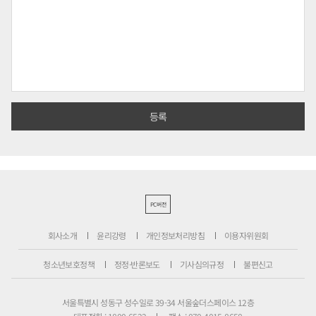
PC버전
회사소개
윤리강령
개인정보처리방침
이용자위원회
청소년보호정책
정정·반론보도
기사심의규정
불편신고
서울특별시 성동구 성수일로 39-34 서울숲더스페이스 12층