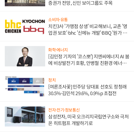
증권가 전망, 신인 보이그룹도 주목
소비자·유통
치킨3사 '가맹점 상생' 비교해보니, 교촌 '영
업권 보호'·bhc '신메뉴 개발'·BBQ '원가 부
담'
화학·에너지
[김민정 기자의 '코스뽀'] 지엔씨에너지 AI 붐
에 비상발전기 호황, 안병철 친환경 에너지
발전전문기업 향한다
정치
[여론조사꽃] 민주당 당대표 선호도 정청래
30.5%·김민석 29.6%, 0.9%p 초접전
전자·전기·정보통신
삼성전자, 미국 오크리지국립연구소와 극저
온 히트펌프 개발하기로