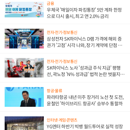
금융
우체국 '매일이자 파킹통장' 5만 계좌 한정
으로 다시 출시, 최고 연 2.0% 금리
전자·전기·정보통신
삼성전자 SK하이닉스 D램 가격에 해외 증
권가 '고점' 시각 나와, 장기 계약에 단점 부
각
전자·전기·정보통신
SK하이닉스 노사 '성과급 주식 지급' 평행
선, 곽노정 'N% 성과급' 법적 논란 벗을지 주
목
항공·물류
파라타항공 내년 미주 장거리 노선 첫 도전,
윤철민 '하이브리드 항공사' 승부수 통할까
인터넷·게임·콘텐츠
YG엔터 하반기 빅뱅 월드투어로 실적 성장