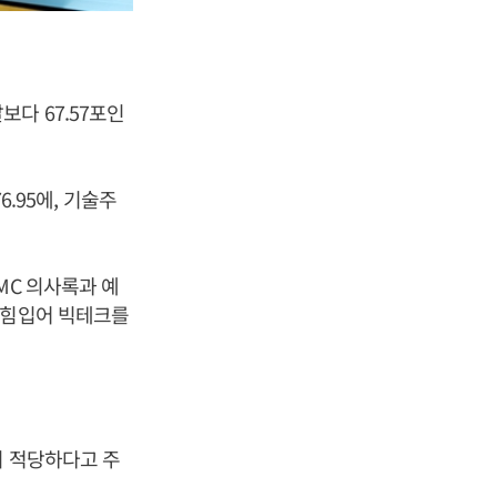
다 67.57포인
6.95에, 기술주
MC 의사록과 예
 힘입어 빅테크를
이 적당하다고 주