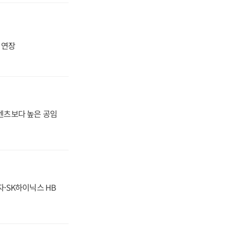
지 연장
·벤츠보다 높은 공임
자·SK하이닉스 HB