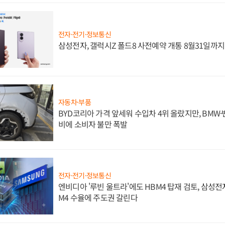
전자·전기·정보통신
삼성전자, 갤럭시Z 폴드8 사전예약 개통 8월31일까
자동차·부품
BYD코리아 가격 앞세워 수입차 4위 올랐지만, BMW
비에 소비자 불만 폭발
전자·전기·정보통신
엔비디아 '루빈 울트라'에도 HBM4 탑재 검토, 삼성전
M4 수율에 주도권 갈린다