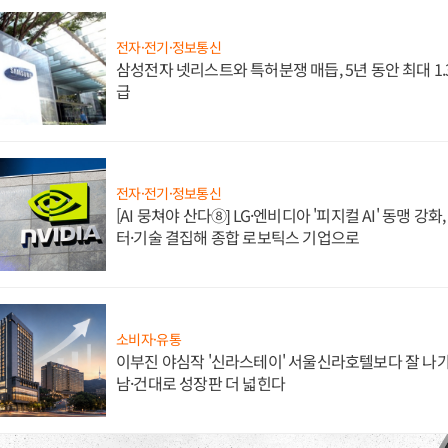
전자·전기·정보통신
삼성전자 넷리스트와 특허분쟁 매듭, 5년 동안 최대 1
급
전자·전기·정보통신
[AI 뭉쳐야 산다⑧] LG·엔비디아 '피지컬 AI' 동맹 강
터·기술 결집해 종합 로보틱스 기업으로
소비자·유통
이부진 야심작 '신라스테이' 서울신라호텔보다 잘 나가
남·건대로 성장판 더 넓힌다