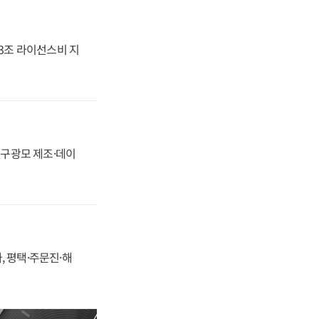
.3조 라이선스비 지
화, 구광모 제조·데이
, 평택·주문진·해