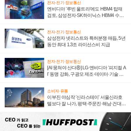
전자·전기·정보통신
엔비디아 '루빈 울트라'에도 HBM4 탑재
검토, 삼성전자·SK하이닉스 HBM4 수율
에 주도권 갈린다
전자·전기·정보통신
삼성전자 넷리스트와 특허분쟁 매듭, 5년
동안 최대 1.3조 라이선스비 지급
전자·전기·정보통신
[AI 뭉쳐야 산다⑧] LG·엔비디아 '피지컬 A
I' 동맹 강화, 구광모 제조·데이터·기술 결
집해 종합 로보틱스 기업으로
소비자·유통
이부진 야심작 '신라스테이' 서울신라호
텔보다 잘 나가, 평택·주문진·해남·건대로
성장판 더 넓힌다