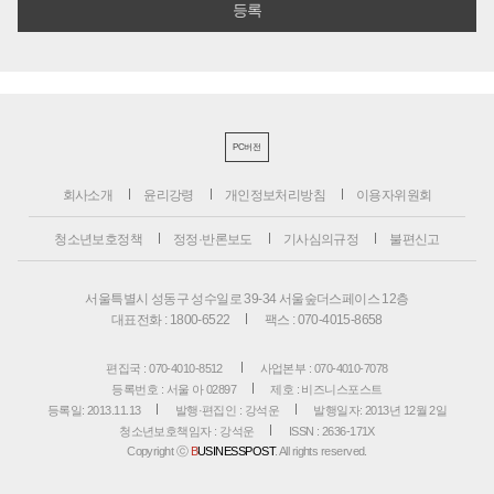
PC버전
회사소개
윤리강령
개인정보처리방침
이용자위원회
청소년보호정책
정정·반론보도
기사심의규정
불편신고
서울특별시 성동구 성수일로 39-34 서울숲더스페이스 12층
대표전화 : 1800-6522
팩스 : 070-4015-8658
편집국 : 070-4010-8512
사업본부 : 070-4010-7078
등록번호 : 서울 아 02897
제호 : 비즈니스포스트
등록일: 2013.11.13
발행·편집인 : 강석운
발행일자: 2013년 12월 2일
청소년보호책임자 : 강석운
ISSN : 2636-171X
Copyright ⓒ
B
USINESSPOST
. All rights reserved.