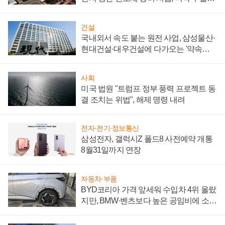
제 대비"
건설
국내외서 속도 붙는 원전 사업, 삼성물산·
현대건설·대우건설에 다가오는 '약속의
시간'
사회
미국 법원 "트럼프 정부 풍력 프로젝트 동
결 조치는 위법", 해제 명령 내려
전자·전기·정보통신
삼성전자, 갤럭시Z 폴드8 사전예약 개통
8월31일까지 연장
자동차·부품
BYD코리아 가격 앞세워 수입차 4위 올랐
지만, BMW·벤츠보다 높은 공임비에 소비
자 불만 폭발