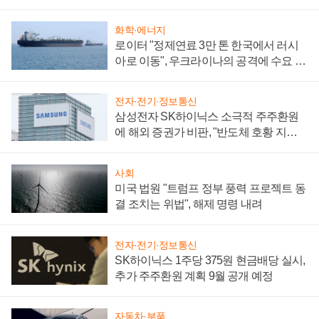
화학·에너지
로이터 "정제연료 3만 톤 한국에서 러시
아로 이동", 우크라이나의 공격에 수요 늘
어
전자·전기·정보통신
삼성전자 SK하이닉스 소극적 주주환원
에 해외 증권가 비판, "반도체 호황 지속
성 의문"
사회
미국 법원 "트럼프 정부 풍력 프로젝트 동
결 조치는 위법", 해제 명령 내려
전자·전기·정보통신
SK하이닉스 1주당 375원 현금배당 실시,
추가 주주환원 계획 9월 공개 예정
자동차·부품