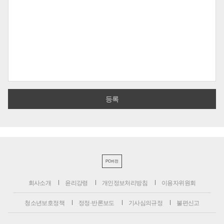
PC버전
회사소개
윤리강령
개인정보처리방침
이용자위원회
청소년보호정책
정정·반론보도
기사심의규정
불편신고