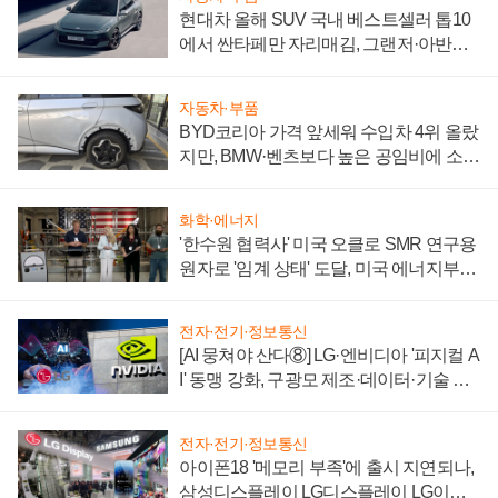
현대차 올해 SUV 국내 베스트셀러 톱10
에서 싼타페만 자리매김, 그랜저·아반떼
'세단 쌍끌이'로 내수 방어
자동차·부품
BYD코리아 가격 앞세워 수입차 4위 올랐
지만, BMW·벤츠보다 높은 공임비에 소비
자 불만 폭발
화학·에너지
'한수원 협력사' 미국 오클로 SMR 연구용
원자로 '임계 상태' 도달, 미국 에너지부
"중요한 이정표"
전자·전기·정보통신
[AI 뭉쳐야 산다⑧] LG·엔비디아 '피지컬 A
I' 동맹 강화, 구광모 제조·데이터·기술 결
집해 종합 로보틱스 기업으로
전자·전기·정보통신
아이폰18 '메모리 부족'에 출시 지연되나,
삼성디스플레이 LG디스플레이 LG이노