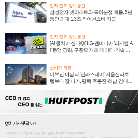
전자·전기·정보통신
삼성전자 넷리스트와 특허분쟁 매듭, 5년
동안 최대 1.3조 라이선스비 지급
전자·전기·정보통신
[AI 뭉쳐야 산다⑧] LG·엔비디아 '피지컬 A
I' 동맹 강화, 구광모 제조·데이터·기술 결
집해 종합 로보틱스 기업으로
소비자·유통
이부진 야심작 '신라스테이' 서울신라호
텔보다 잘 나가, 평택·주문진·해남·건대로
성장판 더 넓힌다
기사댓글
0
개
200자까지 쓰실 수 있습니다. (현재 0 byte / 최대 400byte)