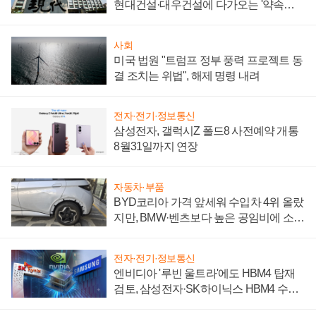
현대건설·대우건설에 다가오는 '약속의
시간'
사회
미국 법원 "트럼프 정부 풍력 프로젝트 동
결 조치는 위법", 해제 명령 내려
전자·전기·정보통신
삼성전자, 갤럭시Z 폴드8 사전예약 개통
8월31일까지 연장
자동차·부품
BYD코리아 가격 앞세워 수입차 4위 올랐
지만, BMW·벤츠보다 높은 공임비에 소비
자 불만 폭발
전자·전기·정보통신
엔비디아 '루빈 울트라'에도 HBM4 탑재
검토, 삼성전자·SK하이닉스 HBM4 수율
에 주도권 갈린다