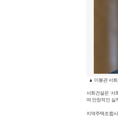
▲ 이봉관 서희
서희건설은 ‘
며 안정적인 실적
지역주택조합사업