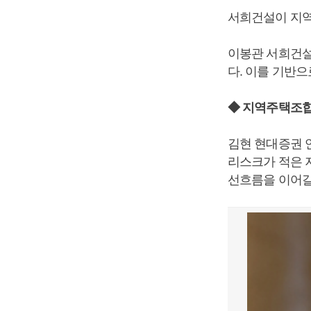
서희건설이 지역
이봉관 서희건설
다. 이를 기반
◆ 지역주택조
김현 현대증권 
리스크가 적은 
선흐름을 이어갈