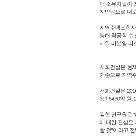
택 소유자들이 
계약금으로 내고
지역주택조합사업
능해 착공할 수
세워 미분양 리
서희건설은 현재
기준으로 지역주
서희건설은 201
3년 5430억 원
김현 연구원은 
에 대한 관심은
할 것”이라고 전