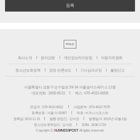
PC버전
회사소개
윤리강령
개인정보처리방침
이용자위원회
청소년보호정책
정정·반론보도
기사심의규정
불편신고
서울특별시 성동구 성수일로 39-34 서울숲더스페이스 12층
대표전화 : 1800-6522
팩스 : 070-4015-8658
편집국 : 070-4010-8512
사업본부 : 070-4010-7078
등록번호 : 서울 아 02897
제호 : 비즈니스포스트
등록일: 2013.11.13
발행·편집인 : 강석운
발행일자: 2013년 12월 2일
청소년보호책임자 : 강석운
ISSN : 2636-171X
Copyright ⓒ
B
USINESSPOST
. All rights reserved.