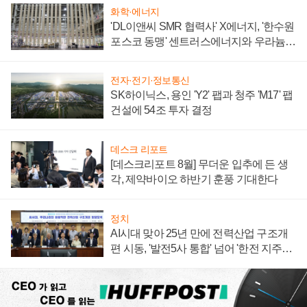
화학·에너지
'DL이앤씨 SMR 협력사' X에너지, '한수원
포스코 동맹' 센트러스에너지와 우라늄
계약 체결
전자·전기·정보통신
SK하이닉스, 용인 'Y2' 팹과 청주 'M17' 팹
건설에 54조 투자 결정
데스크 리포트
[데스크리포트 8월] 무더운 입추에 든 생
각, 제약바이오 하반기 훈풍 기대한다
정치
AI시대 맞아 25년 만에 전력산업 구조개
편 시동, '발전5사 통합' 넘어 '한전 지주사'
재편론도