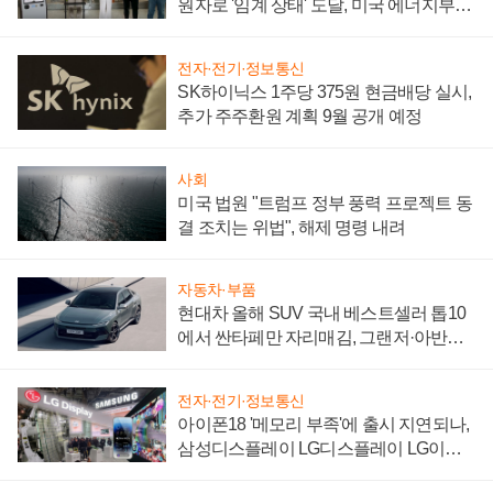
원자로 '임계 상태' 도달, 미국 에너지부
"중요한 이정표"
전자·전기·정보통신
SK하이닉스 1주당 375원 현금배당 실시,
추가 주주환원 계획 9월 공개 예정
사회
미국 법원 "트럼프 정부 풍력 프로젝트 동
결 조치는 위법", 해제 명령 내려
자동차·부품
현대차 올해 SUV 국내 베스트셀러 톱10
에서 싼타페만 자리매김, 그랜저·아반떼
'세단 쌍끌이'로 내수 방어
전자·전기·정보통신
아이폰18 '메모리 부족'에 출시 지연되나,
삼성디스플레이 LG디스플레이 LG이노
텍 '탈애플' 수익 다각화 속도