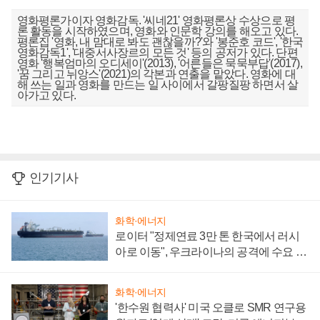
영화평론가이자 영화감독. '씨네21' 영화평론상 수상으로 평
론 활동을 시작하였으며, 영화와 인문학 강의를 해오고 있다.
평론집 '영화, 내 맘대로 봐도 괜찮을까?'와 '봉준호 코드', '한국
영화감독1', '대중서사장르의 모든 것' 등의 공저가 있다. 단편
영화 '행복엄마의 오디세이'(2013), '어른들은 묵묵부답'(2017),
'꿈 그리고 뉘앙스'(2021)의 각본과 연출을 맡았다. 영화에 대
해 쓰는 일과 영화를 만드는 일 사이에서 갈팡질팡 하면서 살
아가고 있다.
인기기사
화학·에너지
로이터 "정제연료 3만 톤 한국에서 러시
아로 이동", 우크라이나의 공격에 수요 늘
어
화학·에너지
'한수원 협력사' 미국 오클로 SMR 연구용